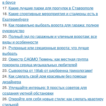
в брусе
17.
Какие лучшие парки для прогулок в Ставрополе
18.
Какие спортивные мероприятия и стадионы есть в
Екатеринбурге
19.
Как правильно выбрать ворота для гаража: полное
руководство
20.
Полный гид по гаражным и уличным воротам: все
виды и особенности
21.
Рулонные или секционные ворота: что лучше
выбрать
22.
Оркестр CAGMO Тюмень: как местная группа
покорила сердца музыкальных любителей
23.
Сыворотка от 19lab от одобренна трихологами!
24.
Как сделать свой дом красивым без помощи
дизайнера
25.
Улучшайте интерьер: 9 простых советов для
создания уютной обстановки
26.
Откройте для себя новые стили: как сделать квартиру
стильной