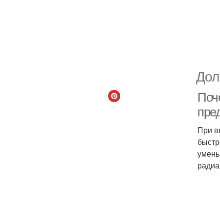
Дол
Поч
пре
При в
быстр
умень
радиа