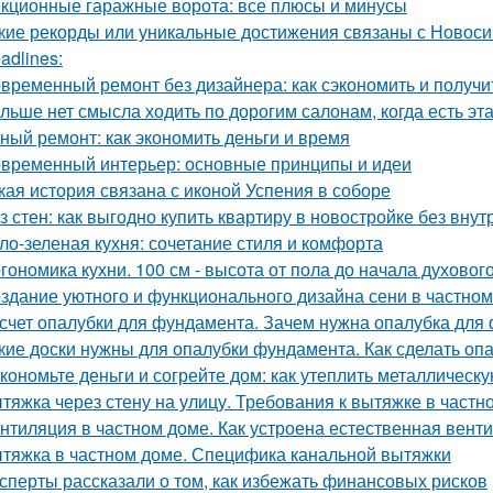
кционные гаражные ворота: все плюсы и минусы
кие рекорды или уникальные достижения связаны с Новос
adlines:
временный ремонт без дизайнера: как сэкономить и получи
льше нет смысла ходить по дорогим салонам, когда есть э
ный ремонт: как экономить деньги и время
временный интерьер: основные принципы и идеи
кая история связана с иконой Успения в соборе
з стен: как выгодно купить квартиру в новостройке без внут
ло-зеленая кухня: сочетание стиля и комфорта
гономика кухни. 100 см - высота от пола до начала духовог
здание уютного и функционального дизайна сени в частно
счет опалубки для фундамента. Зачем нужна опалубка для 
кие доски нужны для опалубки фундамента. Как сделать опа
кономьте деньги и согрейте дом: как утеплить металлическ
тяжка через стену на улицу. Требования к вытяжке в частн
нтиляция в частном доме. Как устроена естественная вент
тяжка в частном доме. Специфика канальной вытяжки
сперты рассказали о том, как избежать финансовых рисков