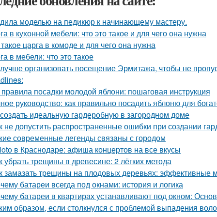
ледние обновления на сайте:
дила моделью на педикюр к начинающему мастеру.
га в кухонной мебели: что это такое и для чего она нужна
 такое царга в комоде и для чего она нужна
га в мебели: что это такое
 лучше организовать посещение Эрмитажа, чтобы не пропус
dlines:
 правила посадки молодой яблони: пошаговая инструкция
ное руководство: как правильно посадить яблоню для бога
 создать идеальную гардеробную в загородном доме
к не допустить распространенные ошибки при создании га
кие современные легенды связаны с городом
loto в Краснодаре: афиша концертов на все вкусы
к убрать трещины в древесине: 2 лёгких метода
к замазать трещины на плодовых деревьях: эффективные 
чему батареи всегда под окнами: история и логика
чему батареи в квартирах устанавливают под окном: Осн
ким образом, если столкнулся с проблемой выпадения воло