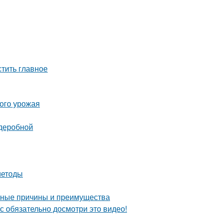
тить главное
того урожая
рдеробной
методы
овные причины и преимущества
с обязательно досмотри это видео!