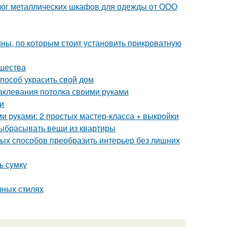
лог металлических шкафов для одежды от ООО
ны, по которым стоит установить прикроватную
ущества
пособ украсить свой дом
аклевания потолка своими руками
и
ми руками: 2 простых мастер-класса + выкройки
выбрасывать вещи из квартиры
тых способов преобразить интерьер без лишних
ь сумку
азных стилях