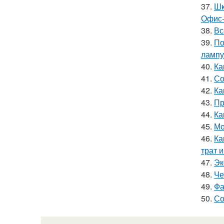
37.
Шк
Офис-
38.
Вс
39.
По
лампу
40.
Ка
41.
Со
42.
Ка
43.
Пр
44.
Ка
45.
Мо
46.
Ка
трат 
47.
Эк
48.
Че
49.
Фа
50.
Со