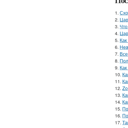
Пос
1.
Схо
2.
Цар
3.
Что
4.
Цар
5.
Как
6.
Hea
7.
Все
8.
Пол
9.
Как
10.
Ка
11.
Ка
12.
Zo
13.
Ка
14.
Ка
15.
По
16.
По
17.
Та