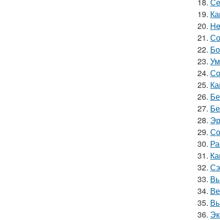
18.
Се
19.
Ка
20.
He
21.
Со
22.
Бо
23.
Ум
24.
Со
25.
Ка
26.
Бе
27.
Бе
28.
Эр
29.
Со
30.
Ра
31.
Ка
32.
Сэ
33.
Вы
34.
Ве
35.
Вы
36.
Эк