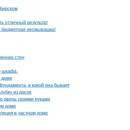
ибирском
ть отличный результат
та бюджетная несмывашка!
ренних стен
о шкафа.
м доме
фундамента, и какой она бывает
лубку из досок
ую дверь своими руками
ом доме
иляция в частном доме