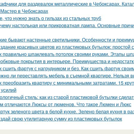
афчики для раздевалок металлические в Чебоксарах. Ката
Мастер в Чебоксарах
е, что нужно знать о гильзах из стальных труб
чему настольная или прикроватная лампа. Основные причи
кие бывают настенные светильники. Особенности и преим
здание красивых цветов из пластиковых бутылок: простой с
к правильно шпаклевать потолок своими руками. Этапы шп
обковые покрытия в интерьере. Преимущества и недостатк
к сшить фартук с нагрудником и без. Как сшить фартук свои
жно ли переставлять мебель в съемной квартире. Нельзя 
к преобразить квартиру с минимальными затратами. 15 кру
и усилий
ологичный стиль: как из старой пластиковой бутылки сделат
м отличаются Люксы от люменов. Что такое Люмен и Люкс
ртук зеленого цвета в белой кухне. Зелено белая кухня в р
здай свою утилитарную сумку из пластиковых бутылок