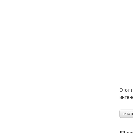
Этот 
интен
читат