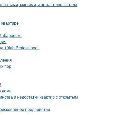
пчатыми, мягкими, а кожа головы стала
 квартире
 Хабаровске
кция
 19lab Professional.
пления
их пор
й
о дома
инства и недостатки квартир с открытым
 рискованное предприятие