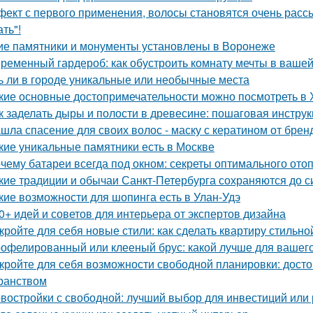
ект с первого применения, волосы становятся очень рассы
ть"!
ие памятники и монументы установлены в Воронеже
ременный гардероб: как обустроить комнату мечты в вашей
ь ли в городе уникальные или необычные места
кие основные достопримечательности можно посмотреть в
к заделать дыры и полости в древесине: пошаговая инстру
шла спасение для своих волос - маску с кератином от бренда
кие уникальные памятники есть в Москве
чему батареи всегда под окном: секреты оптимального ото
кие традиции и обычаи Санкт-Петербурга сохраняются до с
кие возможности для шопинга есть в Улан-Удэ
0+ идей и советов для интерьера от экспертов дизайна
кройте для себя новые стили: как сделать квартиру стильно
офелированный или клееный брус: какой лучше для вашег
кройте для себя возможности свободной планировки: досто
ранством
востройки с свободной: лучший выбор для инвестиций или