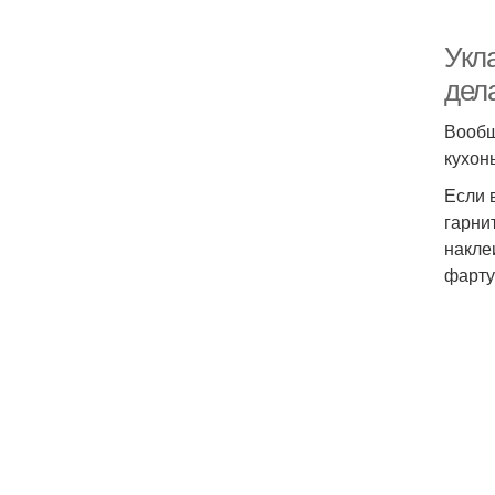
Укла
дел
Вообщ
кухон
Если 
гарни
накле
фарту