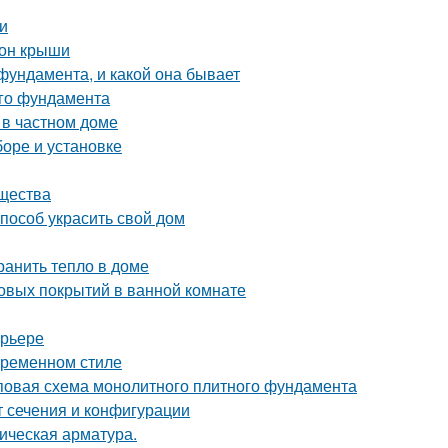
и
тон крыши
фундамента, и какой она бывает
ого фундамента
 в частном доме
боре и установке
ущества
пособ украсить свой дом
ранить тепло в доме
овых покрытий в ванной комнате
ерьере
овременном стиле
повая схема монолитного плитного фундамента
т сечения и конфигурации
ическая арматура.