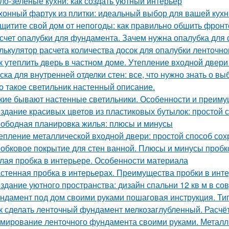
ло-зеленые кухни: как создать уютный интерьер
хонный фартук из плитки: идеальный выбор для вашей кухн
щитите свой дом от непогоды: как правильно обшить фрон
счет опалубки для фундамента. Зачем нужна опалубка для 
лькулятор расчета количества досок для опалубки ленточн
к утеплить дверь в частном доме. Утепление входной двери
ска для внутренней отделки стен: все, что нужно знать о вы
о такое светильник настенный описание.
кие бывают настенные светильники. Особенности и преим
здание красивых цветов из пластиковых бутылок: простой с
ободная планировка жилья: плюсы и минусы
епление металлической входной двери: простой способ сох
обковое покрытие для стен ванной. Плюсы и минусы пробк
лая пробка в интерьере. Особенности материала
стенная пробка в интерьерах. Преимущества пробки в инт
здание уютного пространства: дизайн спальни 12 кв м в с
ндамент под дом своими руками пошаговая инструкция. Ти
к сделать ленточный фундамент мелкозаглубленный. Расчё
мирование ленточного фундамента своими руками. Металл