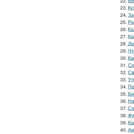
22.
Бе
23.
Ку
24.
За
25.
Ра
26.
Ка
27.
Ка
28.
До
29.
Чт
30.
Ка
31.
Со
32.
Св
33.
Ут
34.
Пр
35.
Бе
36.
На
37.
Со
38.
Фу
39.
Ка
40.
Ар