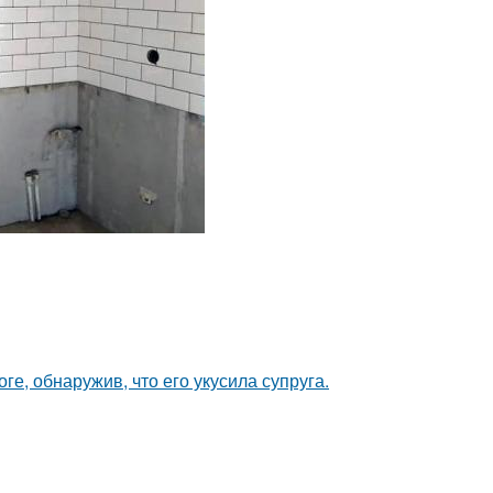
ге, обнаружив, что его укусила супруга.