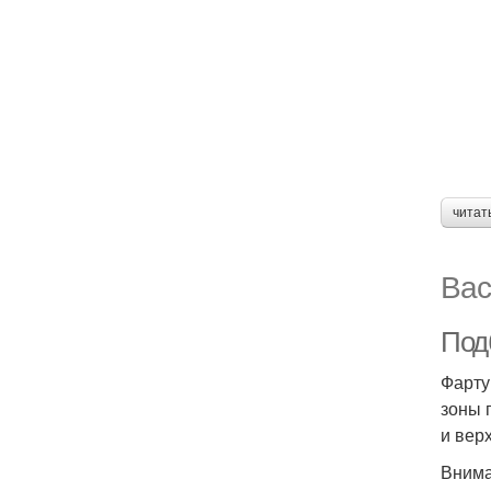
читат
Вас
Под
Фарту
зоны 
и вер
Внима