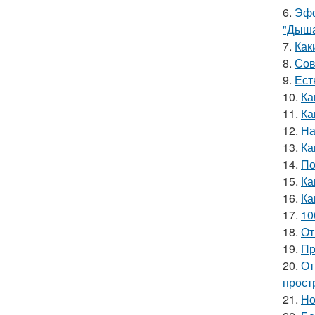
6.
Эфф
"Дыша
7.
Как
8.
Сов
9.
Ест
10.
Ка
11.
Ка
12.
На
13.
Ка
14.
По
15.
Ка
16.
Ка
17.
10
18.
От
19.
Пр
20.
От
прост
21.
Но