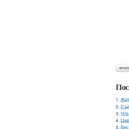
читат
Пос
1.
Жит
2.
Съе
3.
Что
4.
Цар
5.
Вес