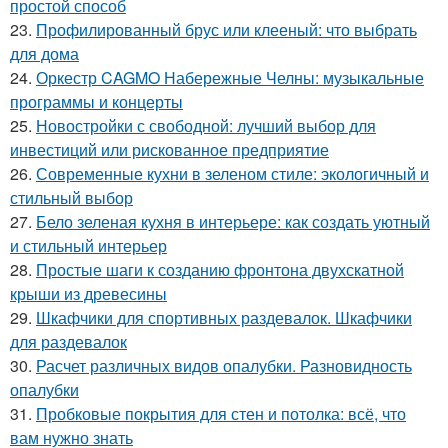
простой способ
23.
Профилированный брус или клееный: что выбрать
для дома
24.
Оркестр CAGMO Набережные Челны: музыкальные
программы и концерты
25.
Новостройки с свободной: лучший выбор для
инвестиций или рискованное предприятие
26.
Современные кухни в зеленом стиле: экологичный и
стильный выбор
27.
Бело зеленая кухня в интерьере: как создать уютный
и стильный интерьер
28.
Простые шаги к созданию фронтона двухскатной
крыши из древесины
29.
Шкафчики для спортивных раздевалок. Шкафчики
для раздевалок
30.
Расчет различных видов опалубки. Разновидность
опалубки
31.
Пробковые покрытия для стен и потолка: всё, что
вам нужно знать