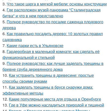
3.
Что такое царга в мягкой мебели: основы конструкции
4.
Где расположен музей-панорама "Сталинградская
битва" и что в нем представлено
5.
Полное руководство по посадке саженца плодового
дерева
6.
Как правильно посадить дерево: 10 золотых правил
садовника
7.
Какие парки есть в Ульяновске
8.
Гардеробная в маленькой комнате: как сделать её
функциональной и стильной
9.
Полное руководство: как лучше заделать трещины в
бревне сруба деревянного дома
10.
Как устранить трещины в древесине: простые
способы своими руками
11.
Как заделать трещины в брусе снаружи дома:
эффективные методы
12.
Какие популярные места для отдыха в Оренбурге
13.
Где в Уфе можно насладиться природой и тишиной
14.
Кремль и Красная площадь: сердце Москвы