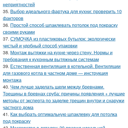
неприятностей
35.
Выбор идеального фартука для кухни: проверить 10
факторов
36.
Простой способ шпаклевать потолок под покраску
своими руками
37.
СУМОЧКА из пластиковых бутылок: экологически
чистый и удобный способ упаковки
38.
Монтаж вытяжки на кухне через стену. Нормы и
требования к кухонным вытяжным системам
39.
Естественная вентиляция в котельной. Вентиляции
для газового котла в частном доме — инструкция
монтажа
40.
Чем лучше заделать щели между бревнами.
Трещины в бревнах сруба: причины появления + лучшие
методы от эксперта по заделке трещин внутри и снаружи
частного дома
41.
Как выбрать оптимальную шпаклевку для потолка
под покраску
42.
Мастерство в деталях: 20 правил идеальной