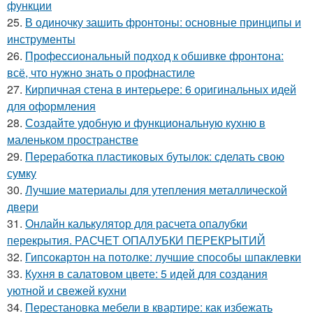
функции
25.
В одиночку зашить фронтоны: основные принципы и
инструменты
26.
Профессиональный подход к обшивке фронтона:
всё, что нужно знать о профнастиле
27.
Кирпичная стена в интерьере: 6 оригинальных идей
для оформления
28.
Создайте удобную и функциональную кухню в
маленьком пространстве
29.
Переработка пластиковых бутылок: сделать свою
сумку
30.
Лучшие материалы для утепления металлической
двери
31.
Онлайн калькулятор для расчета опалубки
перекрытия. РАСЧЕТ ОПАЛУБКИ ПЕРЕКРЫТИЙ
32.
Гипсокартон на потолке: лучшие способы шпаклевки
33.
Кухня в салатовом цвете: 5 идей для создания
уютной и свежей кухни
34.
Перестановка мебели в квартире: как избежать