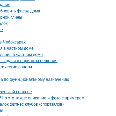
дания
обновить фасад дома
ерной глины
алок
ее
в Чебоксарах
я в частном доме
иляция в частном доме
е: задачи и варианты решения
ктические советы
ра по функциональному назначению
ленькой спальне
Что это такое: описание и фото с примером
лок фитнес клубов (спортзалов)
ия