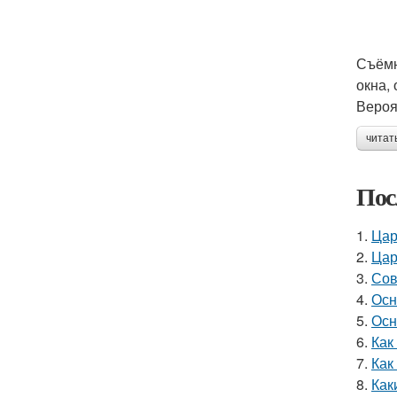
Съёмн
окна,
Вероя
читат
Пос
1.
Цар
2.
Цар
3.
Сов
4.
Осн
5.
Осн
6.
Как
7.
Как
8.
Как