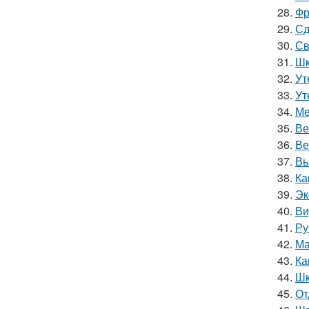
28.
Фр
29.
Сд
30.
Св
31.
Шк
32.
Ут
33.
Ут
34.
Ме
35.
Ве
36.
Ве
37.
Вы
38.
Ка
39.
Эк
40.
Ви
41.
Ру
42.
Ма
43.
Ка
44.
Шк
45.
От