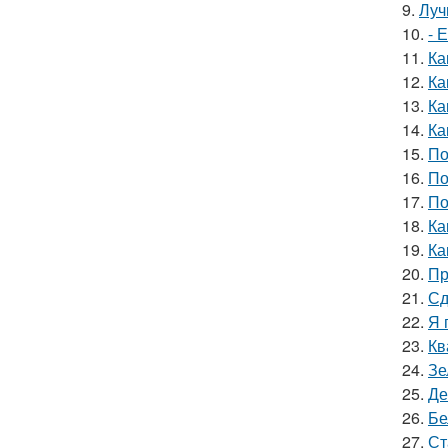
9.
Луч
10.
- 
11.
Ка
12.
Ка
13.
Ка
14.
Ка
15.
По
16.
По
17.
По
18.
Ка
19.
Ка
20.
Пр
21.
Сд
22.
Я 
23.
Кв
24.
Зе
25.
Де
26.
Бе
27.
Ст