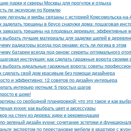
шие парки и скверы Москвы для прогулок и отдыха
Есть ли экскурсии по Кремлю
кие легенды и мифы связаны с историей Комсомольска-на
к заделать трещины в брусе снаружи дома: пошаговая инст
к замазать трещины на плодовых деревьях: эффективные 
к выбрать лучшие материалы для заделки щелей в деревя
чему радиаторы всегда под окнами: есть ли логика в этом
чему батареи всегда под окном: секреты оптимального ото
шаговая инструкция: как сделать гаражные ворота своими 
к выбрать идеальные гаражные ворота: советы профессио
к сделать свой дом красивым без помощи дизайнера
осто и эффективно: 12 советов по дизайну интерьера
елать интерьер уютным: 5 простых шагов
просто в шоке!
артиры со свободной планировкой: что это такое и как выбр
леная кухня: как выбрать цвет и аксессуары
кор на стену из дерева: идеи и рекомендации
ло-зеленый дизайн кухни: сочетание эстетики и функционал
аньте экспертом по перестановке мебели в квартире с ж