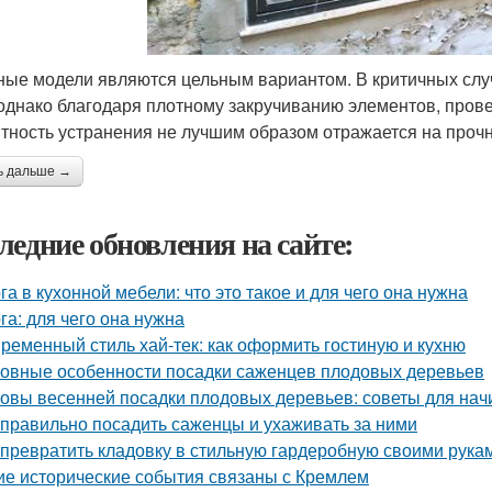
ые модели являются цельным вариантом. В критичных слу
 однако благодаря плотному закручиванию элементов, пров
тность устранения не лучшим образом отражается на прочн
ь дальше →
ледние обновления на сайте:
га в кухонной мебели: что это такое и для чего она нужна
га: для чего она нужна
ременный стиль хай-тек: как оформить гостиную и кухню
овные особенности посадки саженцев плодовых деревьев
овы весенней посадки плодовых деревьев: советы для на
 правильно посадить саженцы и ухаживать за ними
 превратить кладовку в стильную гардеробную своими рука
ие исторические события связаны с Кремлем