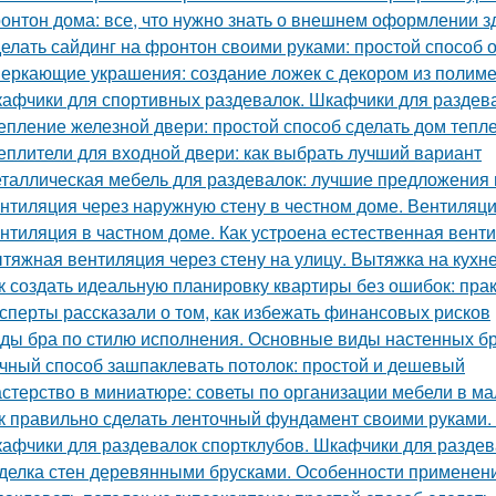
онтон дома: все, что нужно знать о внешнем оформлении з
елать сайдинг на фронтон своими руками: простой способ 
еркающие украшения: создание ложек с декором из полим
афчики для спортивных раздевалок. Шкафчики для раздев
епление железной двери: простой способ сделать дом тепл
еплители для входной двери: как выбрать лучший вариант
таллическая мебель для раздевалок: лучшие предложения 
нтиляция через наружную стену в честном доме. Вентиляци
нтиляция в частном доме. Как устроена естественная вент
тяжная вентиляция через стену на улицу. Вытяжка на кухн
к создать идеальную планировку квартиры без ошибок: пра
сперты рассказали о том, как избежать финансовых рисков
ды бра по стилю исполнения. Основные виды настенных б
чный способ зашпаклевать потолок: простой и дешевый
стерство в миниатюре: советы по организации мебели в ма
к правильно сделать ленточный фундамент своими руками. 
афчики для раздевалок спортклубов. Шкафчики для раздева
делка стен деревянными брусками. Особенности применен