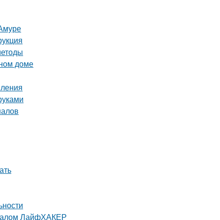
-Амуре
рукция
методы
нном доме
пления
руками
налов
ать
ьности
урналом ЛайфХАКЕР