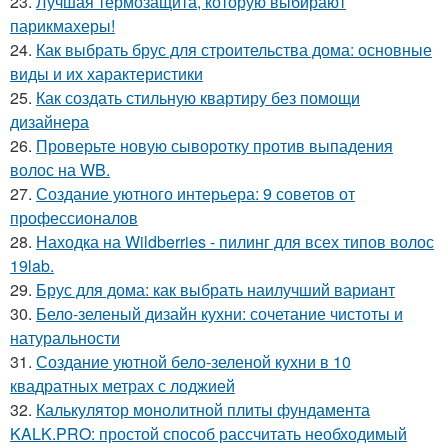
23.
Лучшая термозащита, которую выбирают
парикмахеры!
24.
Как выбрать брус для строительства дома: основные
виды и их характеристики
25.
Как создать стильную квартиру без помощи
дизайнера
26.
Проверьте новую сыворотку против выпадения
волос на WB.
27.
Создание уютного интерьера: 9 советов от
профессионалов
28.
Находка на Wildberries - пилинг для всех типов волос
19lab.
29.
Брус для дома: как выбрать наилучший вариант
30.
Бело-зеленый дизайн кухни: сочетание чистоты и
натуральности
31.
Создание уютной бело-зеленой кухни в 10
квадратных метрах с лоджией
32.
Калькулятор монолитной плиты фундамента
KALK.PRO: простой способ рассчитать необходимый