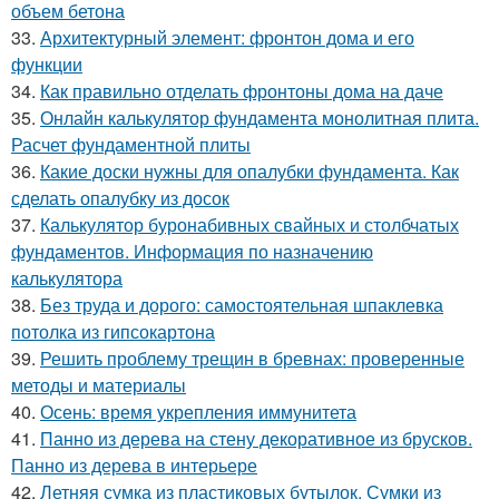
объем бетона
33.
Архитектурный элемент: фронтон дома и его
функции
34.
Как правильно отделать фронтоны дома на даче
35.
Онлайн калькулятор фундамента монолитная плита.
Расчет фундаментной плиты
36.
Какие доски нужны для опалубки фундамента. Как
сделать опалубку из досок
37.
Калькулятор буронабивных свайных и столбчатых
фундаментов. Информация по назначению
калькулятора
38.
Без труда и дорого: самостоятельная шпаклевка
потолка из гипсокартона
39.
Решить проблему трещин в бревнах: проверенные
методы и материалы
40.
Осень: время укрепления иммунитета
41.
Панно из дерева на стену декоративное из брусков.
Панно из дерева в интерьере
42.
Летняя сумка из пластиковых бутылок. Сумки из