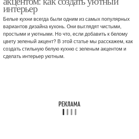
акцентом: как создать уютный
интерьер
Белые кухни всегда были одним из самых популярных
Кухня с зеленым
вариантов дизайна кухонь. Они выглядят чистыми,
Зеленые предметы
фартуком
простыми и уютными. Но что, если добавить к белому
цвету зеленый акцент? В этой статье мы расскажем, как
создать стильную белую кухню с зеленым акцентом и
сделать интерьер уютным.
Кухни с зеленым
фартуком