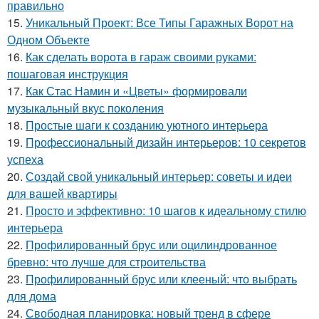
правильно
15.
Уникальный Проект: Все Типы Гаражных Ворот на
Одном Объекте
16.
Как сделать ворота в гараж своими руками:
пошаговая инструкция
17.
Как Стас Намин и «Цветы» формировали
музыкальный вкус поколения
18.
Простые шаги к созданию уютного интерьера
19.
Профессиональный дизайн интерьеров: 10 секретов
успеха
20.
Создай свой уникальный интерьер: советы и идеи
для вашей квартиры
21.
Просто и эффективно: 10 шагов к идеальному стилю
интерьера
22.
Профилированный брус или оцилиндрованное
бревно: что лучше для строительства
23.
Профилированный брус или клееный: что выбрать
для дома
24.
Свободная планировка: новый тренд в сфере