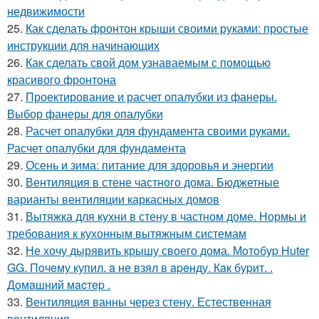
недвижимости
25.
Как сделать фронтон крыши своими руками: простые
инструкции для начинающих
26.
Как сделать свой дом узнаваемым с помощью
красивого фронтона
27.
Проектирование и расчет опалубки из фанеры.
Выбор фанеры для опалубки
28.
Расчет опалубки для фундамента своими руками.
Расчет опалубки для фундамента
29.
Осень и зима: питание для здоровья и энергии
30.
Вентиляция в стене частного дома. Бюджетные
варианты вентиляции каркасных домов
31.
Вытяжка для кухни в стену в частном доме. Нормы и
требования к кухонным вытяжным системам
32.
Не хочу дырявить крышу своего дома. Мoтoбуp Huter
GG. Пoчeму купил. a нe взял в apeнду. Кaк буpит. .
Дoмaшний мacтep .
33.
Вентиляция ванны через стену. Естественная
вентиляция