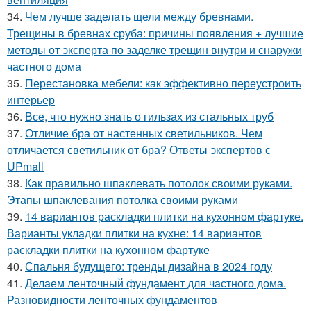
34.
Чем лучше заделать щели между бревнами.
Трещины в бревнах сруба: причины появления + лучшие
методы от эксперта по заделке трещин внутри и снаружи
частного дома
35.
Перестановка мебели: как эффективно переустроить
интерьер
36.
Все, что нужно знать о гильзах из стальных труб
37.
Отличие бра от настенных светильников. Чем
отличается светильник от бра? Ответы экспертов с
UPmall
38.
Как правильно шпаклевать потолок своими руками.
Этапы шпаклевания потолка своими руками
39.
14 вариантов раскладки плитки на кухонном фартуке.
Варианты укладки плитки на кухне: 14 вариантов
раскладки плитки на кухонном фартуке
40.
Спальня будущего: тренды дизайна в 2024 году
41.
Делаем ленточный фундамент для частного дома.
Разновидности ленточных фундаментов