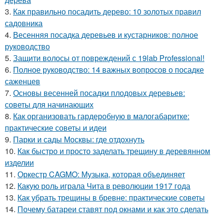
3.
Как правильно посадить дерево: 10 золотых правил
садовника
4.
Весенняя посадка деревьев и кустарников: полное
руководство
5.
Защити волосы от повреждений с 19lab Professional!
6.
Полное руководство: 14 важных вопросов о посадке
саженцев
7.
Основы весенней посадки плодовых деревьев:
советы для начинающих
8.
Как организовать гардеробную в малогабаритке:
практические советы и идеи
9.
Парки и сады Москвы: где отдохнуть
10.
Как быстро и просто заделать трещину в деревянном
изделии
11.
Оркестр CAGMO: Музыка, которая объединяет
12.
Какую роль играла Чита в революции 1917 года
13.
Как убрать трещины в бревне: практические советы
14.
Почему батареи ставят под окнами и как это сделать