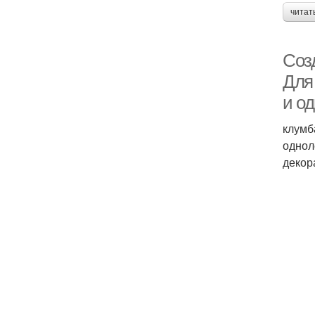
читат
Соз
Для
и о
клумб
однол
декор