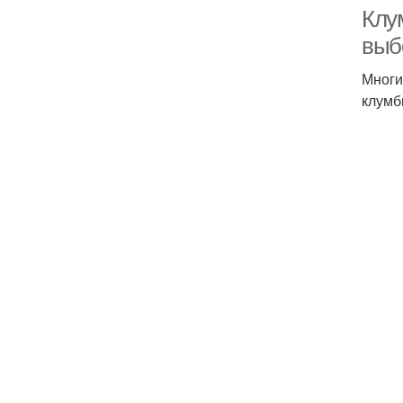
Клу
выб
Многи
клумб