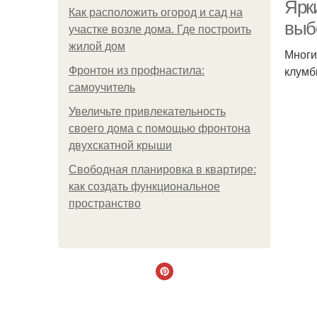
Ярк
Как расположить огород и сад на
выб
участке возле дома. Где построить
жилой дом
Многи
клумб
Фронтон из профнастила:
самоучитель
Увеличьте привлекательность
своего дома с помощью фронтона
двухскатной крыши
Свободная планировка в квартире:
как создать функциональное
пространство