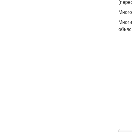
(перес
Много
Многи
объяс