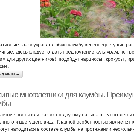
ативные злаки украсят любую клумбу весеннецветущие рас
ичные. здесь следует отдать предпочтение культурам, не 
им для других цветников): подойдут нарциссы , крокусы , ир
ски .
ь дальше →
сивые многолетники для клумбы. Преиму
мбы
летние цветы или, как их по-другому называют, многолетник
енного и цветущего вида. Главной особенностью является то
могут находиться в составе клумбы на протяжении нескольк