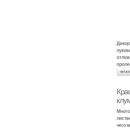
Декор
луков
отлож
проле
читат
Кра
клу
Много
листв
чего 