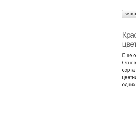
читат
Кра
цве
Еще о
Основ
сорта
цветн
одних