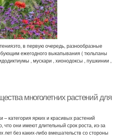
тенияэто, в первую очередь, разнообразные
требующим ежегодного выкапывания ( тюльпаны
идодиктиумы , мускари , хионодоксы , пушкинии ,
щества многолетних растений для
и – категория ярких и красивых растений
, что они имеют длительный срок роста, из-за
их лет без каких-либо вмешательств со стороны