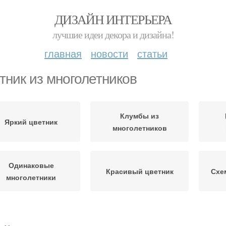
ДИЗАЙН ИНТЕРЬЕРА
лучшие идеи декора и дизайна!
главная
новости
статьи
тник из многолетников
Клумбы из
Яркий цветник
многолетников
Одинаковые
Красивый цветник
Схе
многолетники
Цветник для солнечного
Душистый цветник
Ос