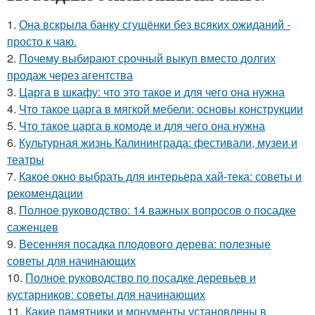
1.
Она вскрыла банку сгущёнки без всяких ожиданий -
просто к чаю.
2.
Почему выбирают срочный выкуп вместо долгих
продаж через агентства
3.
Царга в шкафу: что это такое и для чего она нужна
4.
Что такое царга в мягкой мебели: основы конструкции
5.
Что такое царга в комоде и для чего она нужна
6.
Культурная жизнь Калининграда: фестивали, музеи и
театры
7.
Какое окно выбрать для интерьера хай-тека: советы и
рекомендации
8.
Полное руководство: 14 важных вопросов о посадке
саженцев
9.
Весенняя посадка плодового дерева: полезные
советы для начинающих
10.
Полное руководство по посадке деревьев и
кустарников: советы для начинающих
11.
Какие памятники и монументы установлены в