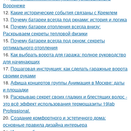
Воронеже
12.
Какие исторические события связаны с Кремлем
13.
Почему батареи всегда под окнами: история и логика
14.
Почему батареи отопления всегда внизу:
Раскрываем секреты тепловой физики
15.
Почему батареи всегда под окном: секреты
оптимального отопления
16.
Как выбрать ворота для гаража: полное руководство
для начинающих
17.
Пошаговая инструкция: как сделать гаражные ворота
своими руками
18.
Афиша концертов группы Анимация в Москве: даты
и площадки
19.
Раскрываю секрет своих гладких и блестящих волос -
это всё эффект использования термощазиты 19lab
Professional.
20.
Создание комфортного и эстетичного дома:
основные правила дизайна интерьера