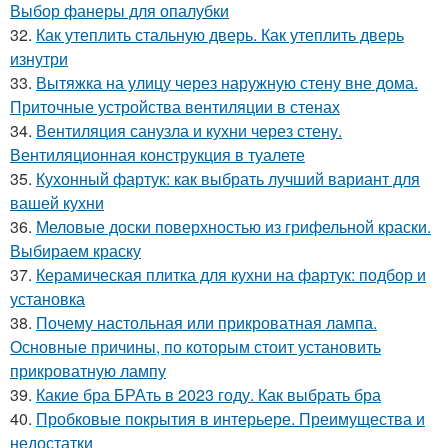
Выбор фанеры для опалубки
32.
Как утеплить стальную дверь. Как утеплить дверь
изнутри
33.
Вытяжка на улицу через наружную стену вне дома.
Приточные устройства вентиляции в стенах
34.
Вентиляция санузла и кухни через стену.
Вентиляционная конструкция в туалете
35.
Кухонный фартук: как выбрать лучший вариант для
вашей кухни
36.
Меловые доски поверхностью из грифельной краски.
Выбираем краску
37.
Керамическая плитка для кухни на фартук: подбор и
установка
38.
Почему настольная или прикроватная лампа.
Основные причины, по которым стоит установить
прикроватную лампу
39.
Какие бра БРАть в 2023 году. Как выбрать бра
40.
Пробковые покрытия в интерьере. Преимущества и
недостатки