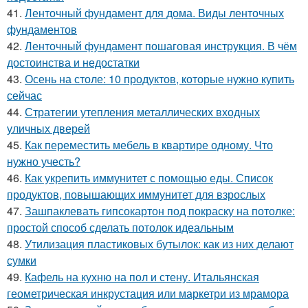
41.
Ленточный фундамент для дома. Виды ленточных
фундаментов
42.
Ленточный фундамент пошаговая инструкция. В чём
достоинства и недостатки
43.
Осень на столе: 10 продуктов, которые нужно купить
сейчас
44.
Стратегии утепления металлических входных
уличных дверей
45.
Как переместить мебель в квартире одному. Что
нужно учесть?
46.
Как укрепить иммунитет с помощью еды. Список
продуктов, повышающих иммунитет для взрослых
47.
Зашпаклевать гипсокартон под покраску на потолке:
простой способ сделать потолок идеальным
48.
Утилизация пластиковых бутылок: как из них делают
сумки
49.
Кафель на кухню на пол и стену. Итальянская
геометрическая инкрустация или маркетри из мрамора