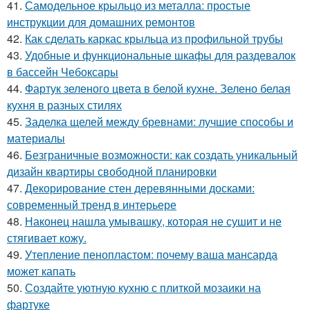
41.
Самодельное крыльцо из металла: простые
инструкции для домашних ремонтов
42.
Как сделать каркас крыльца из профильной трубы
43.
Удобные и функциональные шкафы для раздевалок
в бассейн Чебоксары
44.
Фартук зеленого цвета в белой кухне. Зелено белая
кухня в разных стилях
45.
Заделка щелей между бревнами: лучшие способы и
материалы
46.
Безграничные возможности: как создать уникальный
дизайн квартиры свободной планировки
47.
Декорирование стен деревянными досками:
современный тренд в интерьере
48.
Наконец нашла умывашку, которая не сушит и не
стягивает кожу.
49.
Утепление пенопластом: почему ваша мансарда
может капать
50.
Создайте уютную кухню с плиткой мозаики на
фартуке