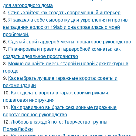
для загородного дома
4.
Стиль хайтек: как создать современный интерьер
5.
Я заказала себе сыворотку для укрепления и против
выпадения волос от 19lab и она справилась с моей
проблемой.
6.
Сделай свой гардероб мечты: пошаговое руководство
7.
Планировка и правила гардеробной комнаты: как
создать идеальное пространство
8.
Можно ли найти смесь старой и новой архитектуры в
городе
9.
Как выбрать лучшие гаражные ворота: советы и
рекомендации
10.
Как сделать ворота в гараж своими руками:
пошаговая инструкция
11.
Как правильно выбрать секционные гаражные
ворота: полное руководство
12.
Любовь в каждой ноте: Творчество группы
ПолнаЛюбви