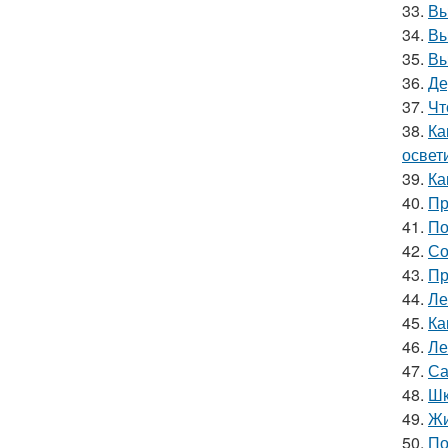
33.
Вы
34.
Вы
35.
Вы
36.
Де
37.
Чт
38.
Ка
освет
39.
Ка
40.
Пр
41.
По
42.
Со
43.
Пр
44.
Ле
45.
Ка
46.
Ле
47.
Са
48.
Шк
49.
Жи
50.
По