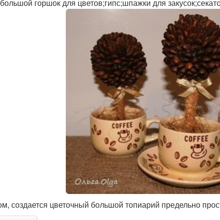
;большой горшок для цветов;гипс;шпажки для закусок;секат
ом, создается цветочный большой топиарий предельно прост