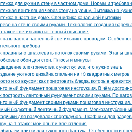
тяжка для кухни в стену в частном доме. Нормы и требов
тяжная вентиляция через стену на улицу. Вытяжка на кухн
тяжка в частном доме. Специфика канальной вытяжки
рево на стене своими руками. Технология создания барель
о такое светильник настенный описание.
к называется настенный светильник с проводом. Особенност
ительного прибора
к правильно шпаклевать потолок своими руками. Этапы шп
обковые обои для стен. Плюсы и минусы
дведение электричества к участку: все, что нужно знать
здание уютного дизайна спальни на 13 квадратных метров
осто и со вкусом: как приготовить блюда, которые нравятся
нточный фундамент пошаговая инструкция. В чём достоинс
к построить ленточный фундамент своими руками. Пошагов
нточный фундамент своими руками пошаговая инструкция.
мый бюджетный ленточный фундамент. Мелкозаглубленны
афчики для раздевалок спортклубов. Шкафчики для раздева
ву на 1 этаже: мои опыт и впечатления
дбираем плитку для кухонного фартука. Особенности и пр