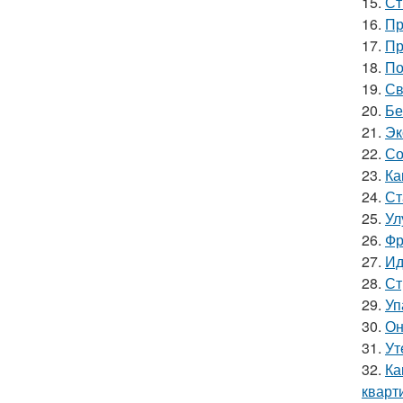
15.
Ст
16.
Пр
17.
Пр
18.
По
19.
Св
20.
Бе
21.
Эк
22.
Со
23.
Ка
24.
Ст
25.
Ул
26.
Фр
27.
Ид
28.
Ст
29.
Уп
30.
Он
31.
Ут
32.
Ка
кварт