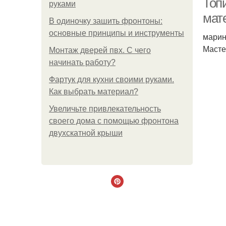
Топ
руками
мат
В одиночку зашить фронтоны:
основные принципы и инструменты
марин
Масте
Монтаж дверей пвх. С чего
начинать работу?
Фартук для кухни своими руками.
Как выбрать материал?
Увеличьте привлекательность
своего дома с помощью фронтона
двухскатной крыши