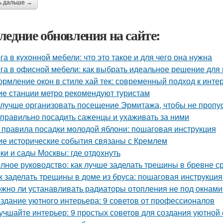
ь дальше →
ледние обновления на сайте:
га в кухонной мебели: что это такое и для чего она нужна
га в офисной мебели: как выбрать идеальное решение для
рмление окон в стиле хай тек: современный подход к инте
ие станции метро рекомендуют туристам
 лучше организовать посещение Эрмитажа, чтобы не пропус
 правильно посадить саженцы и ухаживать за ними
 правила посадки молодой яблони: пошаговая инструкция
ие исторические события связаны с Кремлем
ки и сады Москвы: где отдохнуть
лное руководство: как лучше заделать трещины в бревне с
к заделать трещины в доме из бруса: пошаговая инструкция
жно ли устанавливать радиаторы отопления не под окнами
здание уютного интерьера: 9 советов от профессионалов
учшайте интерьер: 9 простых советов для создания уютной