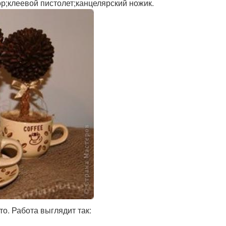
ор;клеевой пистолет;канцелярский ножик.
о. Работа выглядит так: