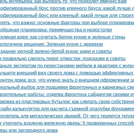
иль интерьера: как выбрать то, что подходит именно вам
офилированный брус против клееного бруса: какой лучше 
офилированный брус или клееный: какой лучше для строит
нять, что важно: основные факторы при выборе планировк
ободная планировка: преимущества и недостатки
зумная идея: как сочетать белую кухню и зеленые стены
ологичное решение: Зеленая кухня с деревом
здание уютной зелено-белой кухни: идеи и советы
к правильно сделать пирог отмостки: подсказки и советы
аньте экспертом по перестановке мебели в квартире с ж
учшите внешний вид своего дома с помощью эффективных
онтон дома: все, что нужно знать о внешнем оформлении з
еальный выбор для подшивки фронтонных и карнизных све
роительные работы: отделка фронтона сайдингом своими р
аковка из пластиковых бутылок: как сделать свою собствен
лайн-калькулятор для расчета съемной опалубки фундамента
еплитель для металлических дверей. От чего теряется тепл
к утеплить входную железную дверь: 5 проверенных спосо
иры или загородного дома