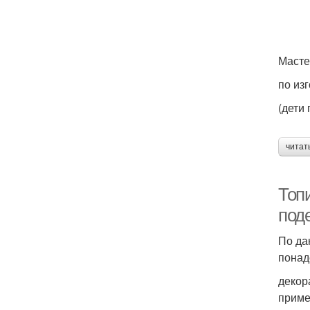
Масте
по из
(дети
читат
Топ
под
По да
понад
декор
приме