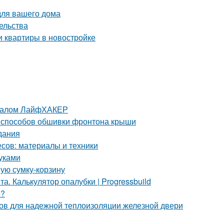
для вашего дома
ельства
и квартиры в новостройке
урналом ЛайфХАКЕР
 способов обшивки фронтона крыши
дания
сов: материалы и техники
уками
ную сумку-корзину
. Калькулятор опалубки | Progressbuild
о?
бов для надежной теплоизоляции железной двери