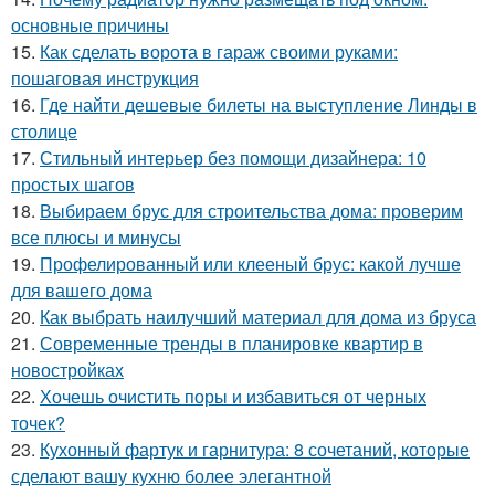
основные причины
15.
Как сделать ворота в гараж своими руками:
пошаговая инструкция
16.
Где найти дешевые билеты на выступление Линды в
столице
17.
Стильный интерьер без помощи дизайнера: 10
простых шагов
18.
Выбираем брус для строительства дома: проверим
все плюсы и минусы
19.
Профелированный или клееный брус: какой лучше
для вашего дома
20.
Как выбрать наилучший материал для дома из бруса
21.
Современные тренды в планировке квартир в
новостройках
22.
Хочешь очистить поры и избавиться от черных
точек?
23.
Кухонный фартук и гарнитура: 8 сочетаний, которые
сделают вашу кухню более элегантной