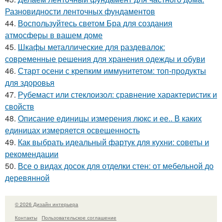
Разновидности ленточных фундаментов
44.
Воспользуйтесь светом Бра для создания
атмосферы в вашем доме
45.
Шкафы металлические для раздевалок:
современные решения для хранения одежды и обуви
46.
Старт осени с крепким иммунитетом: топ-продукты
для здоровья
47.
Рубемаст или стеклоизол: сравнение характеристик и
свойств
48.
Описание единицы измерения люкс и ее.. В каких
единицах измеряется освещенность
49.
Как выбрать идеальный фартук для кухни: советы и
рекомендации
50.
Все о видах досок для отделки стен: от мебельной до
деревянной
© 2026 Дизайн интерьера
Контакты
Пользовательское соглашение