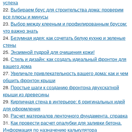
успеха
22.
Выбираем брус для строительства дома: проверим
все плюсы и минусы
23.
Выбор между клееным и профилированным брусом:
что важно знать
24.
Безумная идея: как сочетать белую кухню и зеленые
стены
25.
Энзимной пудрой для очищения кожи!
26.
Стиль и дизайн: как создать идеальный фронтон для
вашего дома
27.
Увеличьте привлекательность вашего дома: как и чем
обшить фронтон крыши
28.
Простые шаги к созданию фронтона двухскатной
крыши из древесины
29.
Кирпичная стена в интерьере: 6 оригинальных идей
для оформления
30.
Расчет материалов ленточного фундамента. справка
31.
Как провести расчет опалубки для заливки бетона.
Информация по назначению калькулятора