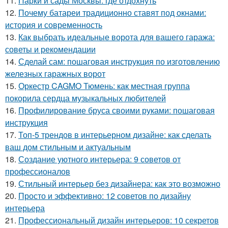
11.
Парки и сады Москвы: где отдохнуть
12.
Почему батареи традиционно ставят под окнами:
история и современность
13.
Как выбрать идеальные ворота для вашего гаража:
советы и рекомендации
14.
Сделай сам: пошаговая инструкция по изготовлению
железных гаражных ворот
15.
Оркестр CAGMO Тюмень: как местная группа
покорила сердца музыкальных любителей
16.
Профилирование бруса своими руками: пошаговая
инструкция
17.
Топ-5 трендов в интерьерном дизайне: как сделать
ваш дом стильным и актуальным
18.
Создание уютного интерьера: 9 советов от
профессионалов
19.
Стильный интерьер без дизайнера: как это возможно
20.
Просто и эффективно: 12 советов по дизайну
интерьера
21.
Профессиональный дизайн интерьеров: 10 секретов