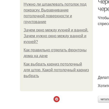
Чер
Нужно ли шпаклевать потолок под
чер
покраску. Выравнивание
потолочной поверхности и
Чтобы
грунтование
спрес
Зачем окно между кухней и ванной.
Зачем нужно окно между ванной и
кухней?
Как правильно отделать фронтоны
дома на даче
Как выбрать карниз потолочный
для штор. Какой потолочный карниз
выбрать
Делат
Хотит
читат