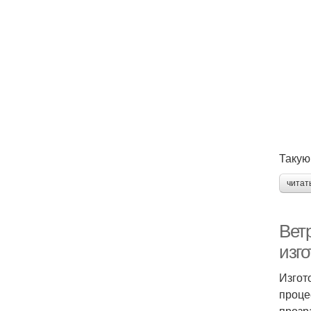
Такую
читат
Вет
изг
Изгот
проце
прозр