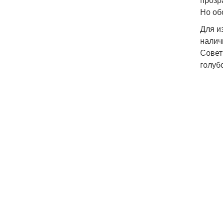
Но об
Для и
налич
Совет
голуб