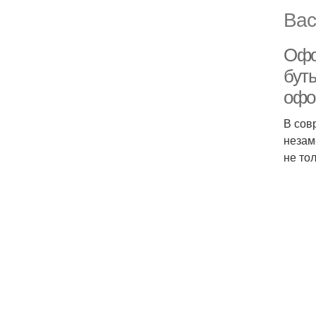
Вас
Офо
бут
офо
В сов
незам
не то