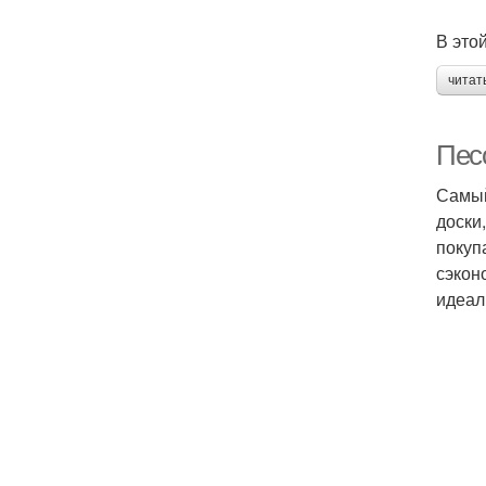
В это
читат
Пес
Самый
доски
покуп
сэкон
идеал