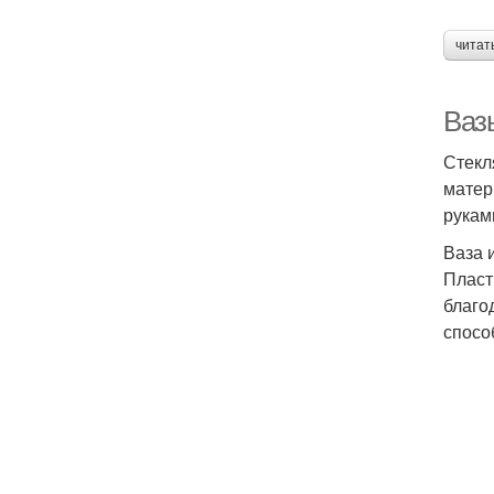
читат
Ваз
Стекл
матер
рукам
Ваза 
Пласт
благо
спосо