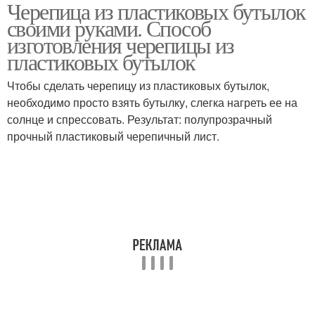
Черепица из пластиковых бутылок
Дорожки из
Стен из пластиковых
своими руками. Способ
пластиковых бутылок
бутылок
изготовления черепицы из
пластиковых бутылок
Чтобы сделать черепицу из пластиковых бутылок,
Стены из бутылок
необходимо просто взять бутылку, слегка нагреть ее на
солнце и спрессовать. Результат: полупрозрачный
прочный пластиковый черепичный лист.