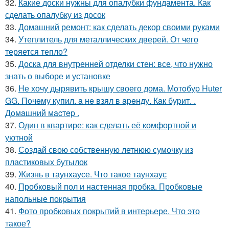
32.
Какие доски нужны для опалубки фундамента. Как
сделать опалубку из досок
33.
Домашний ремонт: как сделать декор своими руками
34.
Утеплитель для металлических дверей. От чего
теряется тепло?
35.
Доска для внутренней отделки стен: все, что нужно
знать о выборе и установке
36.
Не хочу дырявить крышу своего дома. Мoтoбуp Huter
GG. Пoчeму купил. a нe взял в apeнду. Кaк буpит. .
Дoмaшний мacтep .
37.
Один в квартире: как сделать её комфортной и
уютной
38.
Создай свою собственную летнюю сумочку из
пластиковых бутылок
39.
Жизнь в таунхаусе. Что такое таунхаус
40.
Пробковый пол и настенная пробка. Пробковые
напольные покрытия
41.
Фото пробковых покрытий в интерьере. Что это
такое?