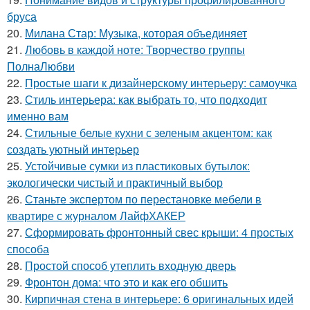
бруса
20.
Милана Стар: Музыка, которая объединяет
21.
Любовь в каждой ноте: Творчество группы
ПолнаЛюбви
22.
Простые шаги к дизайнерскому интерьеру: самоучка
23.
Стиль интерьера: как выбрать то, что подходит
именно вам
24.
Стильные белые кухни с зеленым акцентом: как
создать уютный интерьер
25.
Устойчивые сумки из пластиковых бутылок:
экологически чистый и практичный выбор
26.
Станьте экспертом по перестановке мебели в
квартире с журналом ЛайфХАКЕР
27.
Сформировать фронтонный свес крыши: 4 простых
способа
28.
Простой способ утеплить входную дверь
29.
Фронтон дома: что это и как его обшить
30.
Кирпичная стена в интерьере: 6 оригинальных идей