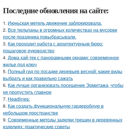
Последние обновления на сайте:
1.
Июньская метель движение заблокировала.
2.
Все тюльпаны в огромных количествах на мусорки
после праздника повыбрасывали.
3.
Как проходит работа с архитектурным бюро:
пошаговое руководство
4.
Дома хай-тек с панорамными окнами: современное
жилье под ключ
5.
Полный гид по посадке деревьев весной: какие виды
выбрать и как правильно сажать
6.
Как лучше организовать посещение Эрмитажа, чтобы
не пропустить главное
7.
Headlines:
8.
Как создать функциональную гардеробную в
небольшом пространстве
9.
Современные методы заделки трещин в деревянных
изделиях: практические советы