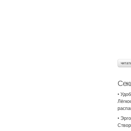
читат
Сек
• Удоб
Лёгко
распа
• Эрг
Створ