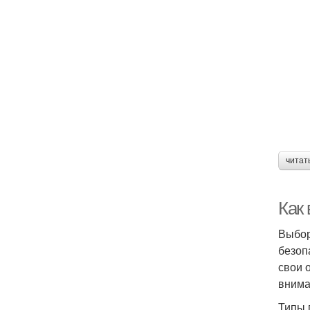
читат
Как
Выбор
безоп
свои 
внима
Типы 