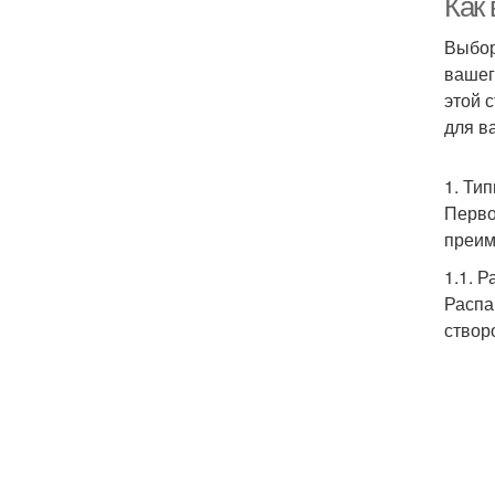
Как 
Выбор
вашег
этой 
для в
1. Ти
Перво
преим
1.1. 
Распа
створ