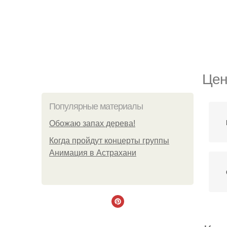
Цен
Популярные материалы
Обожaю зaпах деpева!
Когда пройдут концерты группы
Анимация в Астрахани