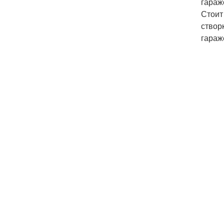
гараж
Стоит
створ
гараж