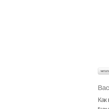
читат
Вас
Как
Если 