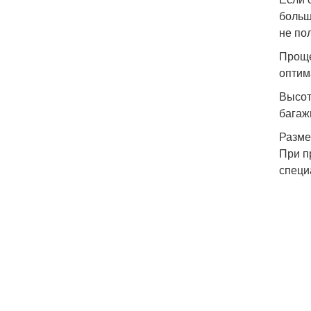
больш
не по
Проще
оптим
Высот
багаж
Разме
При п
специ