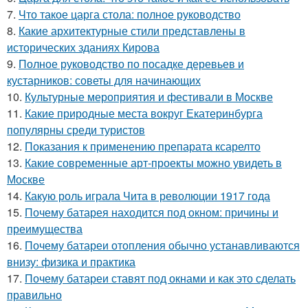
7.
Что такое царга стола: полное руководство
8.
Какие архитектурные стили представлены в
исторических зданиях Кирова
9.
Полное руководство по посадке деревьев и
кустарников: советы для начинающих
10.
Культурные мероприятия и фестивали в Москве
11.
Какие природные места вокруг Екатеринбурга
популярны среди туристов
12.
Показания к применению препарата ксарелто
13.
Какие современные арт-проекты можно увидеть в
Москве
14.
Какую роль играла Чита в революции 1917 года
15.
Почему батарея находится под окном: причины и
преимущества
16.
Почему батареи отопления обычно устанавливаются
внизу: физика и практика
17.
Почему батареи ставят под окнами и как это сделать
правильно