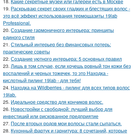
18.
Какие секретные музеи или галереи есть в Москве
19.
Раскрываю секрет своих гладких и блестящих волос -
это всё эффект использования термощазиты 19lab
Professional.
20.
Создание гармоничного интерьера: принципы
единого стиля
21.
Стильный интерьер без финансовых потерь:
практические советы
22.
Создание уютного интерьера: 5 основных правил
23.
Лишь в том случае, если хочешь ровный тон кожи без
воспалений и черных тожечек, то это Находка -
кислотный пилинг 19lab - для тебя!
24.
Находка на Wildberries - пилинг для всех типов волос
19lab.
25.
Идеальное средство для кончиков волос.
26.
Новостройки с свободной: лучший выбор для
инвестиций или рискованное предприятие
27.
После вторых родов мои волосы стали сыпаться.
28.
Кухонный фартук и гарнитура: 8 сочетаний, которые