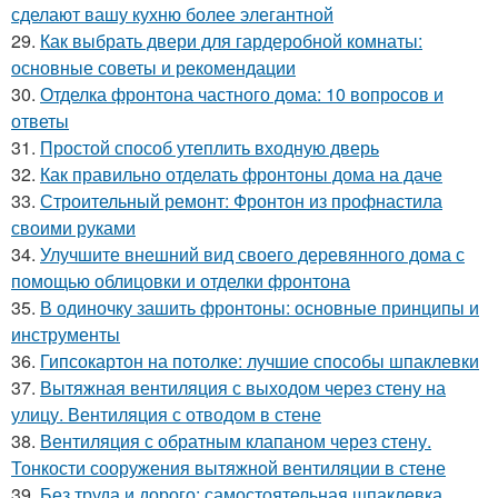
сделают вашу кухню более элегантной
29.
Как выбрать двери для гардеробной комнаты:
основные советы и рекомендации
30.
Отделка фронтона частного дома: 10 вопросов и
ответы
31.
Простой способ утеплить входную дверь
32.
Как правильно отделать фронтоны дома на даче
33.
Строительный ремонт: Фронтон из профнастила
своими руками
34.
Улучшите внешний вид своего деревянного дома с
помощью облицовки и отделки фронтона
35.
В одиночку зашить фронтоны: основные принципы и
инструменты
36.
Гипсокартон на потолке: лучшие способы шпаклевки
37.
Вытяжная вентиляция с выходом через стену на
улицу. Вентиляция с отводом в стене
38.
Вентиляция с обратным клапаном через стену.
Тонкости сооружения вытяжной вентиляции в стене
39.
Без труда и дорого: самостоятельная шпаклевка