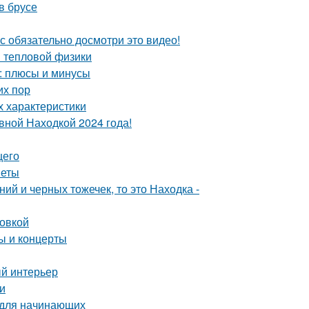
в брусе
с обязательно досмотри это видео!
ы тепловой физики
: плюсы и минусы
их пор
х характеристики
вной Находкой 2024 года!
щего
веты
ий и черных тожечек, то это Находка -
ровкой
 и концерты
ый интерьер
и
 для начинающих