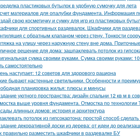
ределка пластиковых бутылок в удобную сумочку для лета
счет материалов для опалубки фундамента. Информация п
здай свою косметичку и сумку для игр из пластиковых буты
афчики для спортивных раздевалок. Шкафчики для раздев
нтиляция с обратным клапаном через стену. Тонкости соор
тяжка на улицу через наружную стену вне дома. Приточные
личное решение для дома: зашпаклевать потолок из гипсок
игинальная сумка своими руками. Сумка своими руками: 1
ть самостоятельно
ень наступает: 12 советов для здорового рациона
кие бывают настенные светильники. Особенности и преим
ободная планировка жилья: плюсы и минусы
здание уютного пространства: дизайн спальни 12 кв м в с
мостка выше уровня фундамента. Отмостка по технологии
сады длинных домов: история и архитектура
аклевать потолок из гипсокартона: простой способ сделать
здание декоративной доски из дерева: от идеи до реализац
к правильно разместить шкафчики в раздевалке БУ