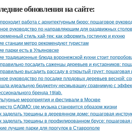
ледние обновления на сайте:
 проходит работа с архитектурным бюро: пошаговое руково
ное руководство по направляющим для раздвижных столов
ременный стиль хай-тек: как оформить гостиную и кухню
ие станции метро рекомендуют туристам
ие парки есть в Ульяновске
ие традиционные блюда воронежской кухни стоит попробов
 правильно посадить саженцы деревьев и кустарников: пош
 правильно высадить рассаду в открытый грунт: пошаговая
ное руководство по посадке плодовых деревьев весной: с
шла идеальную бюджетну несмывашку сравнимую с эффекто
ссионального бренда 19lab.
льтурные мероприятия и фестивали в Москве
кестр CAGMO: где музыка становится образом жизни
к заделать трещины в деревянном доме: пошаговая инстру
к заделать трещины в профилированном брусе: пошаговая 
кие лучшие парки для прогулок в Ставрополе