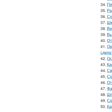
34.
Пе
35.
Ра
36.
Со
37.
Шк
38.
Ве
39.
Вы
40.
От
41.
Ор
сдела
42.
Ос
43.
Ка
44.
Св
45.
Со
46.
От
47.
Фа
48.
Шп
49.
Со
50.
Ка