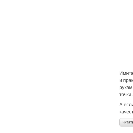
Имита
и пра
рукам
точки
А есл
качес
читат