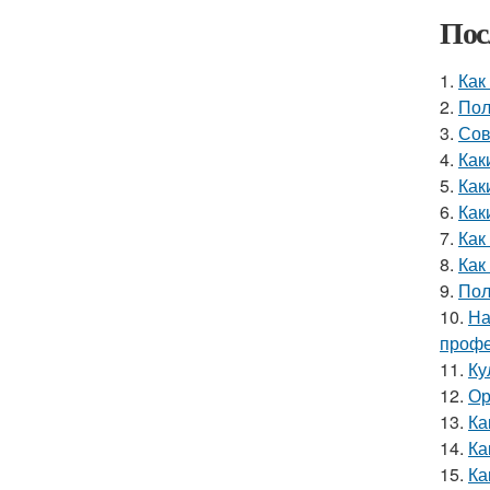
Пос
1.
Как
2.
Пол
3.
Сов
4.
Как
5.
Как
6.
Как
7.
Как
8.
Как
9.
Пол
10.
На
профе
11.
Ку
12.
Ор
13.
Ка
14.
Ка
15.
Ка