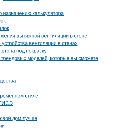
о назначению калькулятора
лок
алок
ужения вытяжной вентиляции в стене
 устройства вентиляции в стенах
артона под покраску
0 трендовых моделей, которые вы сможете
ущества
овременном стиле
 ТИСЭ
 свой дом лучше
ии