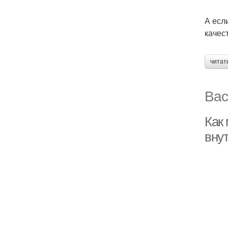
А есл
качес
читат
Вас
Как
вну