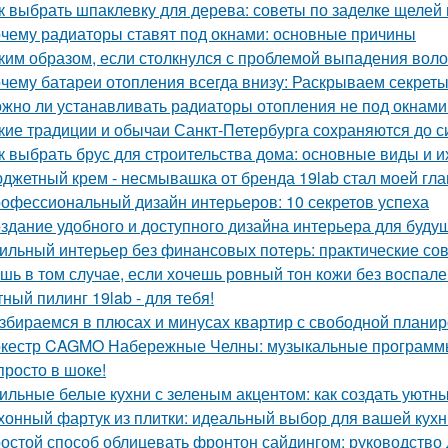
к выбрать шпаклевку для дерева: советы по заделке щелей 
чему радиаторы ставят под окнами: основные причины
ким образом, если столкнулся с проблемой выпадения воло
чему батареи отопления всегда внизу: Раскрываем секрет
жно ли устанавливать радиаторы отопления не под окнами
кие традиции и обычаи Санкт-Петербурга сохраняются до с
к выбрать брус для строительства дома: основные виды и и
джетный крем - несмывашка от бренда 19lab стал моей гла
офессиональный дизайн интерьеров: 10 секретов успеха
здание удобного и доступного дизайна интерьера для буду
ильный интерьер без финансовых потерь: практические со
шь в том случае, если хочешь ровный тон кожи без воспален
ный пилинг 19lab - для тебя!
збираемся в плюсах и минусах квартир с свободной плани
кестр CAGMO Набережные Челны: музыкальные программы
просто в шоке!
ильные белые кухни с зеленым акцентом: как создать уютн
хонный фартук из плитки: идеальный выбор для вашей кухн
остой способ облицевать фронтон сайдингом: руководство