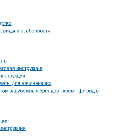
дство
: виды и особенности
ать
аговая инструкция
 инструкция
оветы для начинающих
м зарубежных брендов - крем - флюид от
кция
инструкция