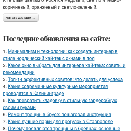
коричневый, оранжевый и светло-зеленый.
читать дальше →
Последние обновления на сайте:
1.
Минимализм и технологии: как создать интерьер в
стиле нордический хай-тек с окнами в пол
2.
Какое окно выбрать для интерьера хай-тека: советы и
рекомендации
3.
Топ-14 эффективных советов: что делать для успеха
4.
Какие современные культурные мероприятия
проводятся в Калининграде
5.
Как превратить кладовку в стильную гардеробную
своими руками
6.
Ремонт трещин в брусе: пошаговая инструкция
7.
Какие лучшие парки для прогулок в Ставрополе
8.
Почему появляются трещины в брёвнах: основные