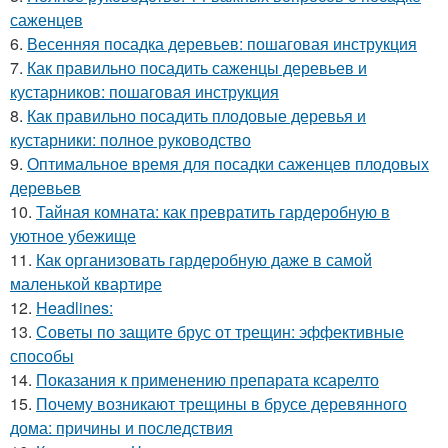
саженцев
6.
Весенняя посадка деревьев: пошаговая инструкция
7.
Как правильно посадить саженцы деревьев и
кустарников: пошаговая инструкция
8.
Как правильно посадить плодовые деревья и
кустарники: полное руководство
9.
Оптимальное время для посадки саженцев плодовых
деревьев
10.
Тайная комната: как превратить гардеробную в
уютное убежище
11.
Как организовать гардеробную даже в самой
маленькой квартире
12.
Headlines:
13.
Советы по защите брус от трещин: эффективные
способы
14.
Показания к применению препарата ксарелто
15.
Почему возникают трещины в брусе деревянного
дома: причины и последствия