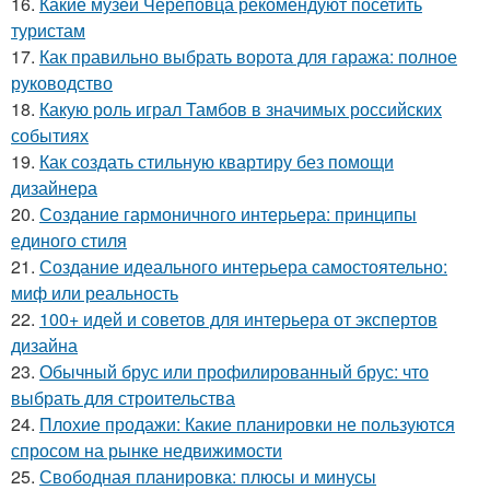
16.
Какие музеи Череповца рекомендуют посетить
туристам
17.
Как правильно выбрать ворота для гаража: полное
руководство
18.
Какую роль играл Тамбов в значимых российских
событиях
19.
Как создать стильную квартиру без помощи
дизайнера
20.
Создание гармоничного интерьера: принципы
единого стиля
21.
Создание идеального интерьера самостоятельно:
миф или реальность
22.
100+ идей и советов для интерьера от экспертов
дизайна
23.
Обычный брус или профилированный брус: что
выбрать для строительства
24.
Плохие продажи: Какие планировки не пользуются
спросом на рынке недвижимости
25.
Свободная планировка: плюсы и минусы