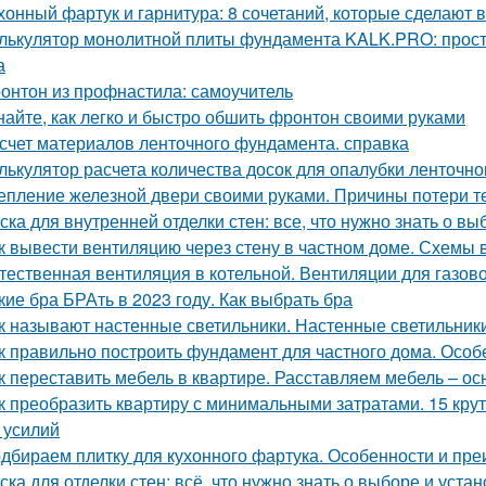
хонный фартук и гарнитура: 8 сочетаний, которые сделают 
лькулятор монолитной плиты фундамента KALK.PRO: прост
а
онтон из профнастила: самоучитель
найте, как легко и быстро обшить фронтон своими руками
счет материалов ленточного фундамента. справка
лькулятор расчета количества досок для опалубки ленточн
епление железной двери своими руками. Причины потери т
ска для внутренней отделки стен: все, что нужно знать о вы
к вывести вентиляцию через стену в частном доме. Схемы 
тественная вентиляция в котельной. Вентиляции для газов
кие бра БРАть в 2023 году. Как выбрать бра
к называют настенные светильники. Настенные светильники
к правильно построить фундамент для частного дома. Осо
к переставить мебель в квартире. Расставляем мебель – о
к преобразить квартиру с минимальными затратами. 15 кру
и усилий
дбираем плитку для кухонного фартука. Особенности и пр
ска для отделки стен: всё, что нужно знать о выборе и уста