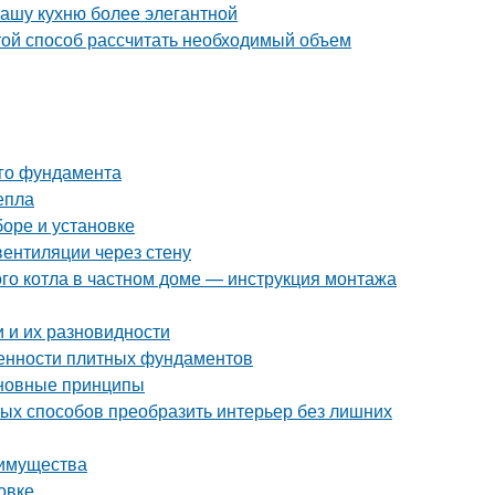
вашу кухню более элегантной
ой способ рассчитать необходимый объем
ого фундамента
епла
боре и установке
вентиляции через стену
ого котла в частном доме — инструкция монтажа
 и их разновидности
бенности плитных фундаментов
сновные принципы
тых способов преобразить интерьер без лишних
еимущества
новке