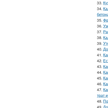
33.
Ку
34.
Ка
бетон
35.
Фр
36.
Уз
37.
Ра
38.
Ка
39.
Ут
40.
До
41.
Ка
42.
Ес
43.
Ка
44.
Ка
45.
Ка
46.
Ка
47.
Ка
трат 
48.
По
49.
До