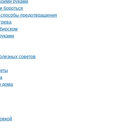
воими руками
и бороться
и способы предотвращения
грева
ибирском
руками
олезных советов
веты
а
о дома
ровкой