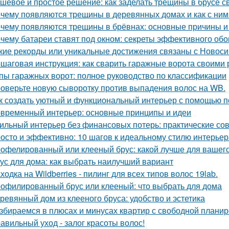
шёвое и простое решение: как заделать трещины в брусе с
чему появляются трещины в деревянных домах и как с ним
чему появляются трещины в брёвнах: основные причины 
чему батареи ставят под окном: секреты эффективного обо
кие рекорды или уникальные достижения связаны с Новос
шаговая инструкция: как сварить гаражные ворота своими 
пы гаражных ворот: полное руководство по классификации
оверьте новую сыворотку против выпадения волос на WB.
к создать уютный и функциональный интерьер с помощью п
временный интерьер: основные принципы и идеи
ильный интерьер без финансовых потерь: практические со
осто и эффективно: 10 шагов к идеальному стилю интерьер
офелированный или клееный брус: какой лучше для вашег
ус для дома: как выбрать наилучший вариант
ходка на Wildberries - пилинг для всех типов волос 19lab.
офилированный брус или клееный: что выбрать для дома
ревянный дом из клееного бруса: удобство и эстетика
збираемся в плюсах и минусах квартир с свободной плани
авильный уход - залог красоты волос!