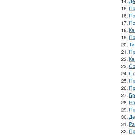
14.
Де
15.
По
16.
По
17.
По
18.
Ка
19.
По
20.
Ти
21.
Пр
22.
Ка
23.
Со
24.
Ст
25.
Пр
26.
Пр
27.
Бр
28.
На
29.
Пр
30.
Де
31.
Ра
32.
Пр