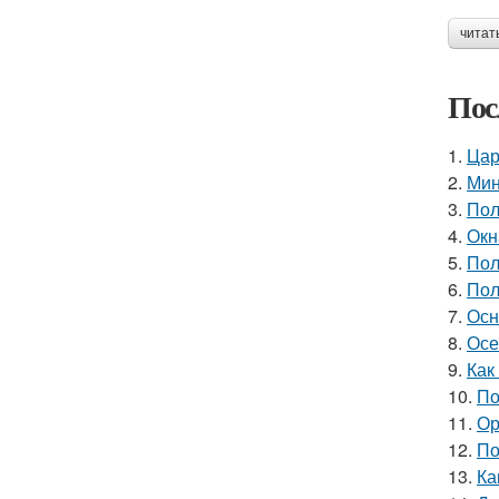
читат
Пос
1.
Цар
2.
Мин
3.
Пол
4.
Окн
5.
Пол
6.
Пол
7.
Осн
8.
Осе
9.
Как
10.
По
11.
Ор
12.
По
13.
Ка