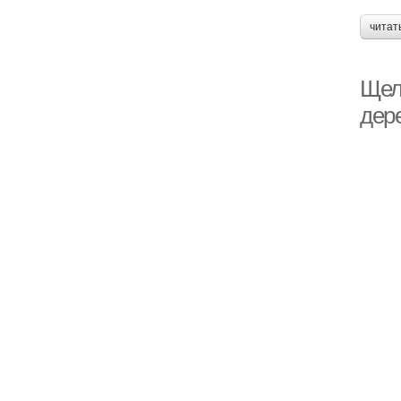
читат
Щел
дер