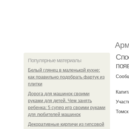
Арм
Спо
Популярные материалы
поя
Белый глянец в маленькой кухне:
Сооб
как правильно подобрать фартук из
плитки
Капит
Дорога для машинок своими
руками для детей. Чем занять
Участ
ребенка: 5 супер игр своими руками
Томск
для любителей машинок
Декоративные кирпичи из гипсовой