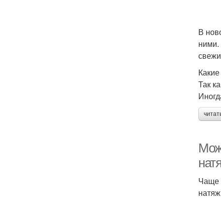
В нов
ними.
свежи
Какие
Так к
Иногд
читат
Можн
натя
Чаще 
натяж