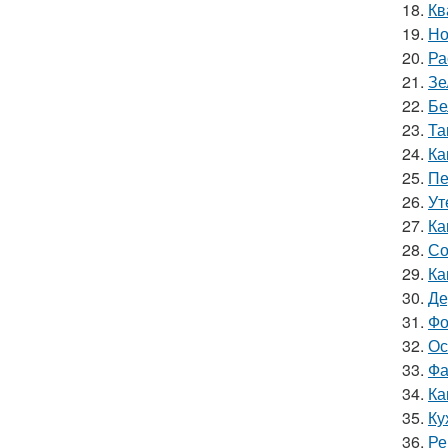
18.
Кв
19.
Но
20.
Ра
21.
Зе
22.
Бе
23.
Та
24.
Ка
25.
Пе
26.
Ут
27.
Ка
28.
Со
29.
Ка
30.
Де
31.
Фо
32.
Ос
33.
Фа
34.
Ка
35.
Ку
36.
Ре