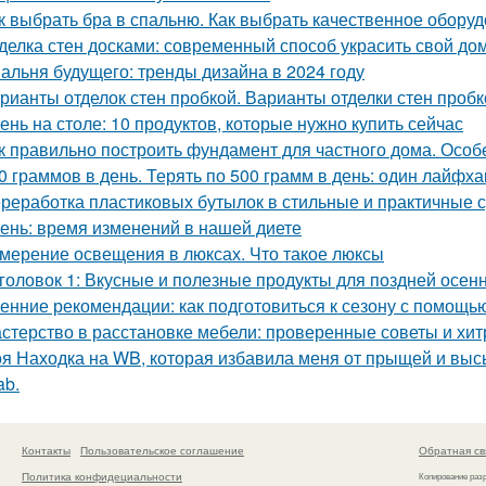
к выбрать бра в спальню. Как выбрать качественное обору
делка стен досками: современный способ украсить свой до
альня будущего: тренды дизайна в 2024 году
рианты отделок стен пробкой. Варианты отделки стен пробк
ень на столе: 10 продуктов, которые нужно купить сейчас
к правильно построить фундамент для частного дома. Осо
0 граммов в день. Терять по 500 грамм в день: один лайфх
реработка пластиковых бутылок в стильные и практичные 
ень: время изменений в нашей диете
мерение освещения в люксах. Что такое люксы
головок 1: Вкусные и полезные продукты для поздней осен
енние рекомендации: как подготовиться к сезону с помощь
стерство в расстановке мебели: проверенные советы и хит
я Находка на WB, которая избавила меня от прыщей и высы
ab.
Контакты
Пользовательское соглашение
Обратная св
Политика конфидециальности
Копирование раз