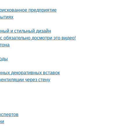
 рискованное предприятие
бытиях
нный и стильный дизайн
с обязательно досмотри это видео!
тона
тоды
нных декоративных вставок
вентиляции через стену
кспертов
ни