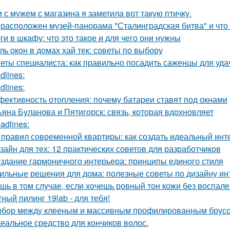
 с мужем с магазина я заметила вот такую птичку.
 расположен музей-панорама "Сталинградская битва" и что
ги в шкафу: что это такое и для чего они нужны
ль окон в домах хай тек: советы по выбору
еты специалиста: как правильно посадить саженцы для уда
dlines:
dlines:
ективность отопления: почему батареи ставят под окнами
ьяна Буланова и Пятигорск: связь, которая вдохновляет
adlines:
 правил современной квартиры: как создать идеальный инт
зайн для тех: 12 практических советов для разработчиков
здание гармоничного интерьера: принципы единого стиля
ильные решения для дома: полезные советы по дизайну ин
шь в том случае, если хочешь ровный тон кожи без воспален
ный пилинг 19lab - для тебя!
бор между клееным и массивным профилированным брусом
еальное средство для кончиков волос.