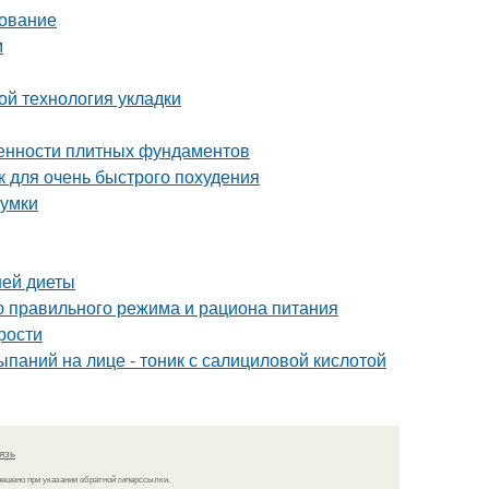
дование
м
ой технология укладки
бенности плитных фундаментов
ак для очень быстрого похудения
сумки
ней диеты
ю правильного режима и рациона питания
рости
паний на лице - тоник с салициловой кислотой
язь
решено при указании обратной гиперссылки.