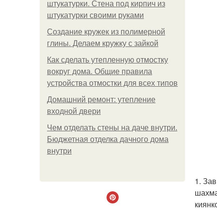
штукатурки. Стена под кирпич из
штукатурки своими руками
Создание кружек из полимерной
глины. Делаем кружку с зайкой
Как сделать утепленную отмостку
вокруг дома. Общие правила
устройства отмостки для всех типов
Домашний ремонт: утепление
входной двери
Чем отделать стены на даче внутри.
Бюджетная отделка дачного дома
внутри
1. За
шахма
киянк