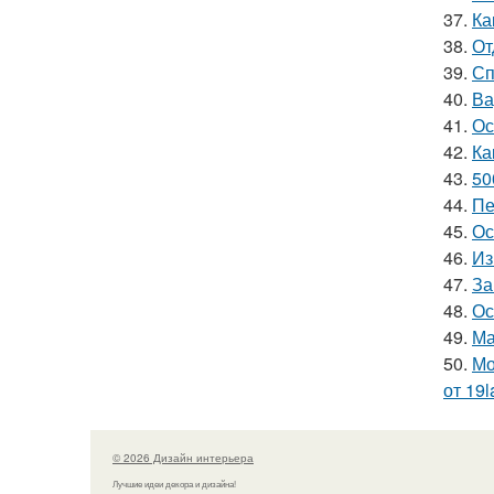
37.
Ка
38.
От
39.
Сп
40.
Ва
41.
Ос
42.
Ка
43.
50
44.
Пе
45.
Ос
46.
Из
47.
За
48.
Ос
49.
Ма
50.
Мо
от 19l
© 2026 Дизайн интерьера
Лучшие идеи декора и дизайна!