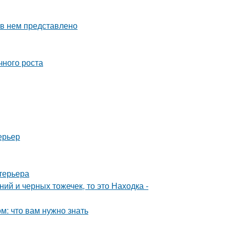
 в нем представлено
чного роста
ерьер
терьера
ий и черных тожечек, то это Находка -
: что вам нужно знать