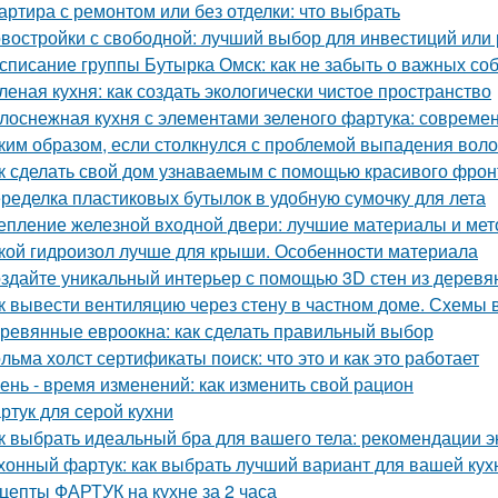
артира с ремонтом или без отделки: что выбрать
востройки с свободной: лучший выбор для инвестиций или
списание группы Бутырка Омск: как не забыть о важных со
леная кухня: как создать экологически чистое пространство
лоснежная кухня с элементами зеленого фартука: совреме
ким образом, если столкнулся с проблемой выпадения воло
к сделать свой дом узнаваемым с помощью красивого фрон
ределка пластиковых бутылок в удобную сумочку для лета
епление железной входной двери: лучшие материалы и ме
кой гидроизол лучше для крыши. Особенности материала
здайте уникальный интерьер с помощью 3D стен из деревя
к вывести вентиляцию через стену в частном доме. Схемы 
ревянные евроокна: как сделать правильный выбор
льма холст сертификаты поиск: что это и как это работает
ень - время изменений: как изменить свой рацион
ртук для серой кухни
к выбрать идеальный бра для вашего тела: рекомендации э
хонный фартук: как выбрать лучший вариант для вашей кух
цепты ФАРТУК на кухне за 2 часа