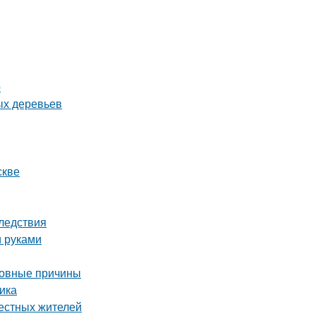
р
ых деревьев
скве
ледствия
и руками
новные причины
ика
местных жителей