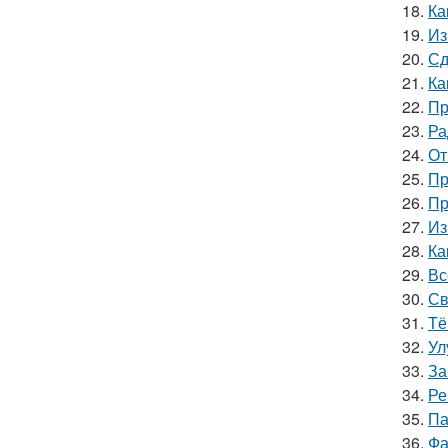
18.
Ка
19.
Из
20.
Сд
21.
Ка
22.
Пр
23.
Ра
24.
От
25.
Пр
26.
Пр
27.
Из
28.
Ка
29.
Вс
30.
Св
31.
Тё
32.
Ул
33.
За
34.
Ре
35.
Па
36.
Фа