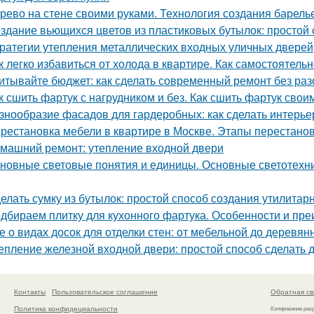
рево на стене своими руками. Технология создания барель
здание вьющихся цветов из пластиковых бутылок: простой 
ратегии утепления металлических входных уличных дверей
к легко избавиться от холода в квартире. Как самостоятель
итывайте бюджет: как сделать современный ремонт без ра
к сшить фартук с нагрудником и без. Как сшить фартук свои
знообразие фасадов для гардеробных: как сделать интерь
рестановка мебели в квартире в Москве. Этапы перестано
машний ремонт: утепление входной двери
новные световые понятия и единицы. Основные светотехни
елать сумку из бутылок: простой способ создания утилитар
дбираем плитку для кухонного фартука. Особенности и пр
е о видах досок для отделки стен: от мебельной до деревян
епление железной входной двери: простой способ сделать 
Контакты
Пользовательское соглашение
Обратная св
Политика конфидециальности
Копирование раз