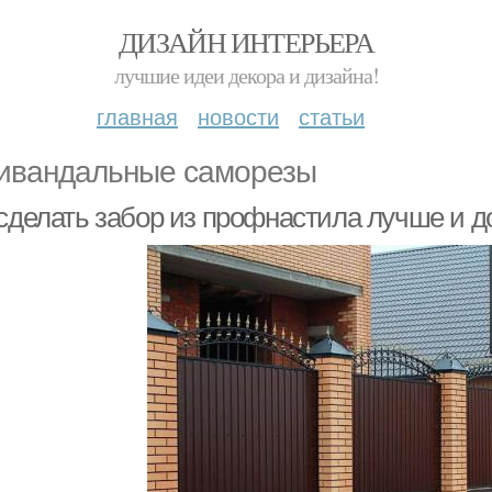
ДИЗАЙН ИНТЕРЬЕРА
лучшие идеи декора и дизайна!
главная
новости
статьи
ивандальные саморезы
 сделать забор из профнастила лучше и д