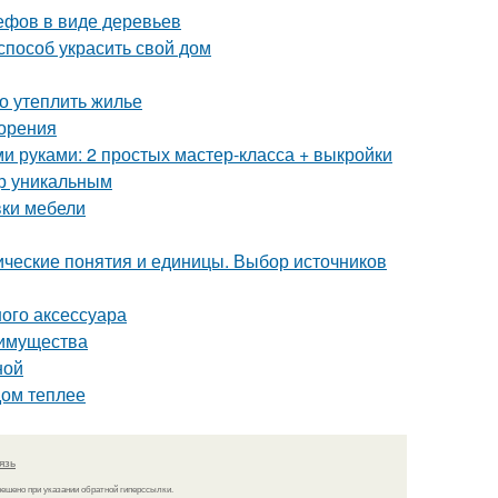
ефов в виде деревьев
способ украсить свой дом
но утеплить жилье
зорения
ми руками: 2 простых мастер-класса + выкройки
ер уникальным
вки мебели
ческие понятия и единицы. Выбор источников
ного аксессуара
еимущества
ной
дом теплее
язь
решено при указании обратной гиперссылки.