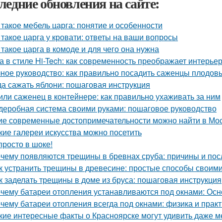
ледние обновления на сайте:
 такое мебель царга: понятие и особенности
 такое царга у кровати: ответы на ваши вопросы
 такое царга в комоде и для чего она нужна
а в стиле Hi-Tech: как современность преображает интерье
ное руководство: как правильно посадить саженцы плодов
да сажать яблони: пошаговая инструкция
или саженец в контейнере: как правильно ухаживать за ним
деробная система своими руками: пошаговое руководство
ие современные достопримечательности можно найти в Мо
кие галереи искусства можно посетить
просто в шоке!
чему появляются трещины в бревнах сруба: причины и пос
к устранить трещины в древесине: простые способы своим
к заделать трещины в доме из бруса: пошаговая инструкция
чему батареи отопления устанавливаются под окнами: Ос
чему батареи отопления всегда под окнами: физика и практ
кие интересные факты о Красноярске могут удивить даже 