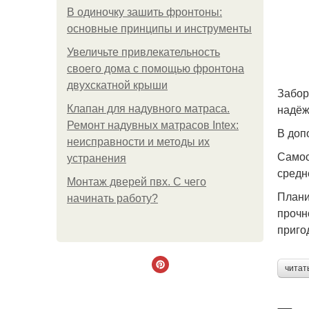
В одиночку зашить фронтоны:
основные принципы и инструменты
Увеличьте привлекательность
своего дома с помощью фронтона
двухскатной крыши
Забор
надёж
Клапан для надувного матраса.
Ремонт надувных матрасов Intex:
В доп
неисправности и методы их
Самос
устранения
средн
Монтаж дверей пвх. С чего
Плани
начинать работу?
прочн
приго
читат