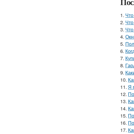
Пос
1.
Что
2.
Что
3.
Что
4.
Окн
5.
Пол
6.
Ког
7.
Куп
8.
Гар
9.
Как
10.
Ка
11.
Я 
12.
По
13.
Ка
14.
Ка
15.
По
16.
По
17.
Ка