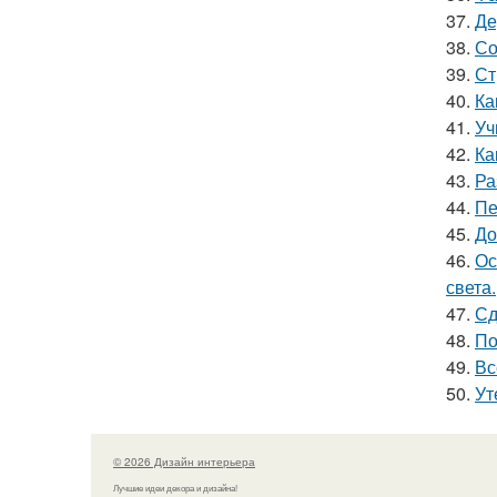
37.
Де
38.
Со
39.
Ст
40.
Ка
41.
Уч
42.
Ка
43.
Ра
44.
Пе
45.
До
46.
Ос
света.
47.
Сд
48.
По
49.
Вс
50.
Ут
© 2026 Дизайн интерьера
Лучшие идеи декора и дизайна!