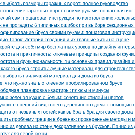
к выбрать размеры гаражных ворот: полное руководство
готовление гаражных ворот своими руками: пошаговая инс
елай сам: пошаговая инструкция по изготовлению железны
к не прогадать: 6 типичных ошибок при выборе секционных
офилирование бруса своими руками: пошаговая инструкци
дио Тапок: История создания и их главные хиты на сцене
кройте для себя мир бесплатных уроков по дизайну интерь
остота и практичность: ключевые принципы создания функ
остота и функциональность: 16 основных правил дизайна 
 какого бруса строить: лучшие материалы для строительств
к выбрать наилучший материал для дома из бруса
е, что нужно знать о клееном профилированном брусе
ободная планировка квартиры: плюсы и минусы
мно-зеленая кухня с белым: сочетание стилей и цветов
учшите внешний вид своего деревянного дома с помощью о
щита от незваных гостей: как выбрать бра для своего дома
шить проблему трещин в бревнах: проверенные методы и 
нно из дерева на стену декоративное из брусков. Панно из
ртук для серой кухни