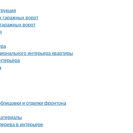
трукция
х гаражных ворот
 гаражных ворот
я
ера
ционального интерьера квартиры
интерьера
а
блицовки и отделки фронтона
материалы
 дерева в интерьере