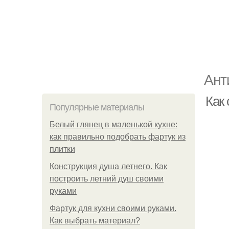
Ант
Как
Популярные материалы
Белый глянец в маленькой кухне:
как правильно подобрать фартук из
плитки
Конструкция душа летнего. Как
построить летний душ своими
руками
Фартук для кухни своими руками.
Как выбрать материал?