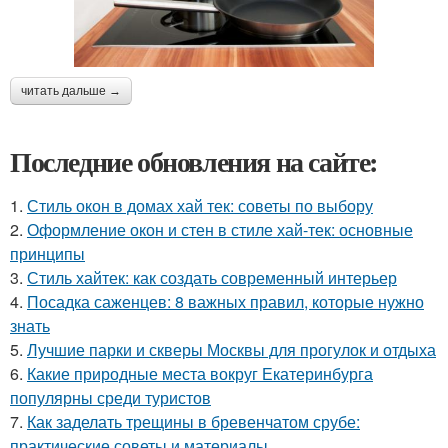
читать дальше →
Последние обновления на сайте:
1.
Стиль окон в домах хай тек: советы по выбору
2.
Оформление окон и стен в стиле хай-тек: основные
принципы
3.
Стиль хайтек: как создать современный интерьер
4.
Посадка саженцев: 8 важных правил, которые нужно
знать
5.
Лучшие парки и скверы Москвы для прогулок и отдыха
6.
Какие природные места вокруг Екатеринбурга
популярны среди туристов
7.
Как заделать трещины в бревенчатом срубе:
практические советы и материалы