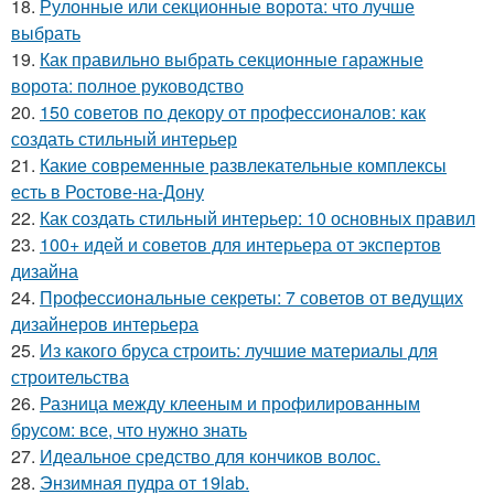
18.
Рулонные или секционные ворота: что лучше
выбрать
19.
Как правильно выбрать секционные гаражные
ворота: полное руководство
20.
150 советов по декору от профессионалов: как
создать стильный интерьер
21.
Какие современные развлекательные комплексы
есть в Ростове-на-Дону
22.
Как создать стильный интерьер: 10 основных правил
23.
100+ идей и советов для интерьера от экспертов
дизайна
24.
Профессиональные секреты: 7 советов от ведущих
дизайнеров интерьера
25.
Из какого бруса строить: лучшие материалы для
строительства
26.
Разница между клееным и профилированным
брусом: все, что нужно знать
27.
Идеальное средство для кончиков волос.
28.
Энзимная пудра от 19lab.