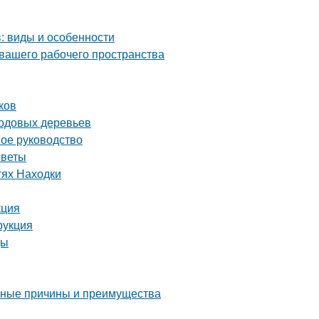
: виды и особенности
 вашего рабочего пространства
ков
лодовых деревьев
ное руководство
оветы
тях Находки
кция
рукция
цы
овные причины и преимущества