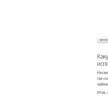
читат
Как
исп
Несмо
так с
чайни
Итак,