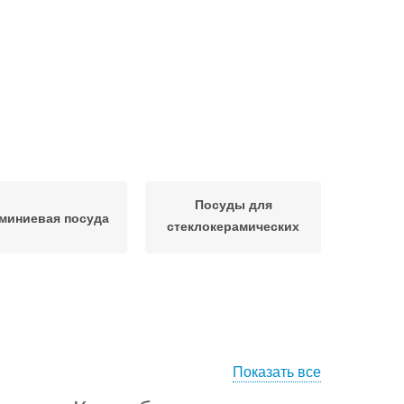
Посуды для
миниевая посуда
стеклокерамических
плит
Показать все