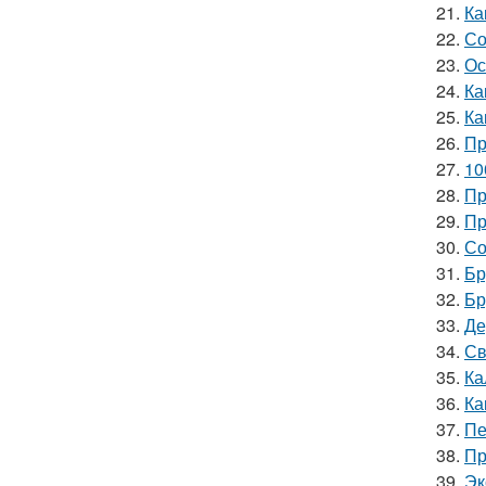
21.
Ка
22.
Со
23.
Ос
24.
Ка
25.
Ка
26.
Пр
27.
10
28.
Пр
29.
Пр
30.
Со
31.
Бр
32.
Бр
33.
Де
34.
Св
35.
Ка
36.
Ка
37.
Пе
38.
Пр
39.
Эк