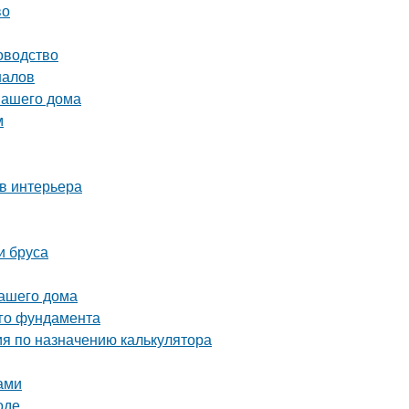
во
оводство
налов
вашего дома
м
в интерьера
и бруса
вашего дома
ого фундамента
ия по назначению калькулятора
ами
оде