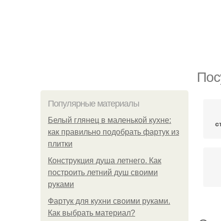
Пос
Популярные материалы
Белый глянец в маленькой кухне:
с
как правильно подобрать фартук из
плитки
Конструкция душа летнего. Как
построить летний душ своими
руками
Фартук для кухни своими руками.
Как выбрать материал?