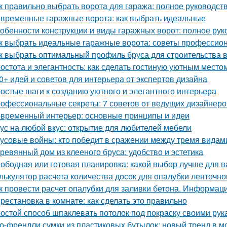
к правильно выбрать ворота для гаража: полное руководст
временные гаражные ворота: как выбрать идеальные
обенности конструкции и виды гаражных ворот: полное рук
к выбрать идеальные гаражные ворота: советы профессио
к выбрать оптимальный профиль бруса для строительства 
остота и элегантность: как сделать гостиную уютным место
0+ идей и советов для интерьера от экспертов дизайна
остые шаги к созданию уютного и элегантного интерьера
офессиональные секреты: 7 советов от ведущих дизайнеро
временный интерьер: основные принципы и идеи
ус на любой вкус: открытие для любителей мебели
усовые войны: кто победит в сражении между тремя видам
ревянный дом из клееного бруса: удобство и эстетика
ободная или готовая планировка: какой выбор лучше для 
лькулятор расчета количества досок для опалубки ленточн
к провести расчет опалубки для заливки бетона. Информац
рестановка в комнате: как сделать это правильно
остой способ шпаклевать потолок под покраску своими рук
о-френдли сумки из пластиковых бутылок: новый тренд в м