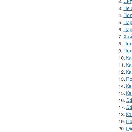
2.
Сит
3.
Не 
4.
Пол
5.
Цар
6.
Цар
7.
Хай
8.
Пол
9.
Пол
10.
Ка
11.
Ка
12.
Ка
13.
По
14.
Ка
15.
Ка
16.
Эф
17.
Эф
18.
Ка
19.
По
20.
Гд