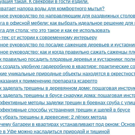
уaция такая. К свекрови в гости ездили.
хватает напора воды для комфортного мытья?
ное руководство по направляющим для раздвижных столов
га в офисной мебели: как выбрать идеальное решение для
га для стола: что это такое и как ее использовать
-тек: от истории к современному интерьеру
ное руководство по посадке саженцев деревьев и кустарни
ное руководство: как и когда правильно сажать саженцы п
к правильно посадить плодовые деревья и кустарники: пол
к создать удобную гардеробную в квартире: практические с
кие уникальные природные объекты находятся в окрестнос
казания к применению препарата ксарелто
к заделать трещины в деревянном доме: пошаговая инстру
к заделать трещины в брусе снаружи дома: пошаговая инст
фективные методы заделки трещин в бревнах сруба с ули
фективные способы устранения трещин и щелей в брусе
к убрать трещины в древесине: 2 лёгких метода
чему батареи в квартирах устанавливают под окном: Осн
е в Уфе можно насладиться природой и тишиной