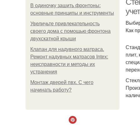
Сте
В одиночку зашить фронтоны:
уче
основные принципы и инструменты
Выбир
Увеличьте привлекательность
Как п
своего дома с помощью фронтона
двухскатной крыши
Станд
Клапан для надувного матраса.
плит,
Ремонт надувных матрасов Intex:
специ
неисправности и методы их
перех
устранения
Стекл
Монтаж дверей пвх. С чего
Произ
начинать работу?
налич