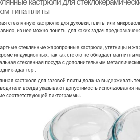
клянные кастрюли для стеклокерамических
том типа плиты
ая стеклянную кастрюлю для духовки, плиты или микроволн
равило, из нее можно понять, для каких задач предназначен
артные стеклянные жаропрочные кастрюли, утятницы и жар
 кроме индукционных, так как стекло не обладает магнитны
альная стеклянная посуда с дополнительным металлическим
одник-адаптер .
янная кастрюля для газовой плиты должна выдерживать те
водители всегда указывают допустимость использования на
ие соответствующей пиктограммы.