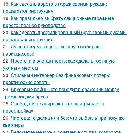
18.
Как сделать ворота в гараж своими руками:
пошаговая инструкция
19.
Как правильно выбрать секционные гаражные
ворота: полное руководство
20.
Как сделать профилированный брус своими руками:
пошаговая инструкция
21.
Лучшая термозащита, которую выбирают
парикмахеры!
22.
Простота и элегантность: как сделать гостиную
уютным местом
23.
Стильный интерьер без финансовых потерь:
практические советы
24.
Брусовые войны: кто победит в сражении между
тремя видами бруса
25.
Свободная планировка: кто выигрывает в
новостройках
26.
Чистовая отделка или без: что выбрать при покупке
квартиры
27.
Бело-зеленые кухни: сочетание стиля и комфорта