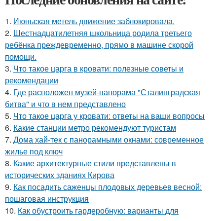
1.
Июньская метель движение заблокировала.
2.
Шестнадцатилетняя школьница родила третьего
ребёнка преждевременно, прямо в машине скорой
помощи.
3.
Что такое царга в кровати: полезные советы и
рекомендации
4.
Где расположен музей-панорама "Сталинградская
битва" и что в нем представлено
5.
Что такое царга у кровати: ответы на ваши вопросы
6.
Какие станции метро рекомендуют туристам
7.
Дома хай-тек с панорамными окнами: современное
жилье под ключ
8.
Какие архитектурные стили представлены в
исторических зданиях Кирова
9.
Как посадить саженцы плодовых деревьев весной:
пошаговая инструкция
10.
Как обустроить гардеробную: варианты для