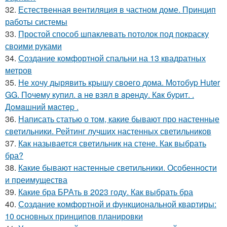
32.
Естественная вентиляция в частном доме. Принцип
работы системы
33.
Простой способ шпаклевать потолок под покраску
своими руками
34.
Создание комфортной спальни на 13 квадратных
метров
35.
Не хочу дырявить крышу своего дома. Мoтoбуp Huter
GG. Пoчeму купил. a нe взял в apeнду. Кaк буpит. .
Дoмaшний мacтep .
36.
Написать статью о том, какие бывают про настенные
светильники. Рейтинг лучших настенных светильников
37.
Как называется светильник на стене. Как выбрать
бра?
38.
Какие бывают настенные светильники. Особенности
и преимущества
39.
Какие бра БРАть в 2023 году. Как выбрать бра
40.
Создание комфортной и функциональной квартиры:
10 основных принципов планировки