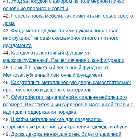
41.
Уход за посудой с декором из полимерной глины:
основные правила и советы
42.
Перестановка мебели: как изменить интерьер своего
дома
43.
Фундамент под дом своими руками пошаговая
инструкция. Типовая схема монолитного плитного
фундамента
44.
Как сделать ленточный фундамент
мелкозаглубленный. Расчёт сечения и конфигурации
45.
Самый бюджетный ленточный фундамент.
Мелкозаглубленный ленточный фундамент
46.
Как утеплить металлическую дверь самостоятельно:
простой способ и дешевые материалы
47.
Обустройство гардеробной в спальне небольшого
размера. Вместительный гардероб в маленькой спальне:
идеи для поддержания порядка
48.
Шкафы металлические для раздевалок:
современные решения для хранения одежды и обуви
49.
Доска декоративная для стен. Виды отделочной