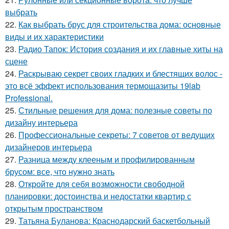
выбрать
22.
Как выбрать брус для строительства дома: основные
виды и их характеристики
23.
Радио Тапок: История создания и их главные хиты на
сцене
24.
Раскрываю секрет своих гладких и блестящих волос -
это всё эффект использования термощазиты 19lab
Professional.
25.
Стильные решения для дома: полезные советы по
дизайну интерьера
26.
Профессиональные секреты: 7 советов от ведущих
дизайнеров интерьера
27.
Разница между клееным и профилированным
брусом: все, что нужно знать
28.
Откройте для себя возможности свободной
планировки: достоинства и недостатки квартир с
открытым пространством
29.
Татьяна Буланова: Краснодарский баскетбольный