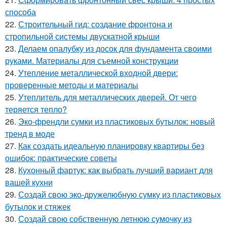
способа
22.
Строительный гид: создание фронтона и
стропильной системы двускатной крыши
23.
Делаем опалубку из досок для фундамента своими
руками. Материалы для съемной конструкции
24.
Утепление металлической входной двери:
проверенные методы и материалы
25.
Утеплитель для металлических дверей. От чего
теряется тепло?
26.
Эко-френдли сумки из пластиковых бутылок: новый
тренд в моде
27.
Как создать идеальную планировку квартиры без
ошибок: практические советы
28.
Кухонный фартук: как выбрать лучший вариант для
вашей кухни
29.
Создай свою эко-дружелюбную сумку из пластиковых
бутылок и стяжек
30.
Создай свою собственную летнюю сумочку из