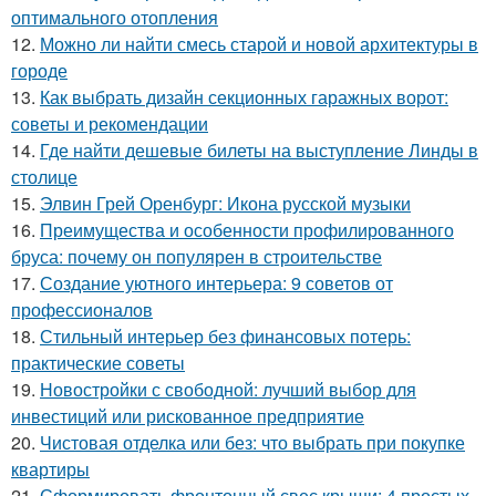
оптимального отопления
12.
Можно ли найти смесь старой и новой архитектуры в
городе
13.
Как выбрать дизайн секционных гаражных ворот:
советы и рекомендации
14.
Где найти дешевые билеты на выступление Линды в
столице
15.
Элвин Грей Оренбург: Икона русской музыки
16.
Преимущества и особенности профилированного
бруса: почему он популярен в строительстве
17.
Создание уютного интерьера: 9 советов от
профессионалов
18.
Стильный интерьер без финансовых потерь:
практические советы
19.
Новостройки с свободной: лучший выбор для
инвестиций или рискованное предприятие
20.
Чистовая отделка или без: что выбрать при покупке
квартиры
21.
Сформировать фронтонный свес крыши: 4 простых