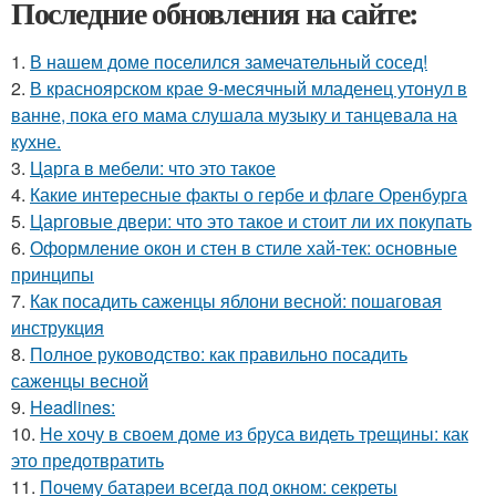
Последние обновления на сайте:
1.
В нашем доме поселился замечательный сосед!
2.
В красноярском крае 9-месячный младенец утонул в
ванне, пока его мама слушала музыку и танцевала на
кухне.
3.
Царга в мебели: что это такое
4.
Какие интересные факты о гербе и флаге Оренбурга
5.
Царговые двери: что это такое и стоит ли их покупать
6.
Оформление окон и стен в стиле хай-тек: основные
принципы
7.
Как посадить саженцы яблони весной: пошаговая
инструкция
8.
Полное руководство: как правильно посадить
саженцы весной
9.
Headlines:
10.
Не хочу в своем доме из бруса видеть трещины: как
это предотвратить
11.
Почему батареи всегда под окном: секреты