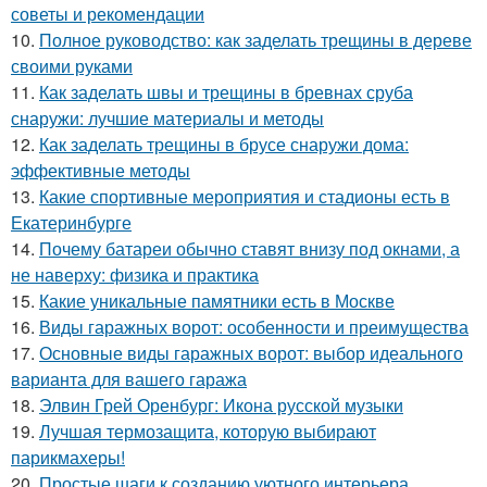
советы и рекомендации
10.
Полное руководство: как заделать трещины в дереве
своими руками
11.
Как заделать швы и трещины в бревнах сруба
снаружи: лучшие материалы и методы
12.
Как заделать трещины в брусе снаружи дома:
эффективные методы
13.
Какие спортивные мероприятия и стадионы есть в
Екатеринбурге
14.
Почему батареи обычно ставят внизу под окнами, а
не наверху: физика и практика
15.
Какие уникальные памятники есть в Москве
16.
Виды гаражных ворот: особенности и преимущества
17.
Основные виды гаражных ворот: выбор идеального
варианта для вашего гаража
18.
Элвин Грей Оренбург: Икона русской музыки
19.
Лучшая термозащита, которую выбирают
парикмахеры!
20.
Простые шаги к созданию уютного интерьера