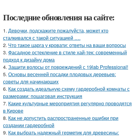
Последние обновления на сайте:
1.
Девочки, подскажите пожалуйста, может кто
сталкивался с такой ситуацией ….
2.
Что такое царга у кровати: ответы на ваши вопросы
3.
Фасадное остекление в стиле хай-тек: современный
подход к дизайну дома
4.
Защити волосы от повреждений с 19lab Professional!
5.
Основы весенней посадки плодовых деревьев:
советы для начинающих
6.
Как создать идеальную схему гардеробной комнаты с
размерами: пошаговая инструкция
7.
Какие культурные мероприятия регулярно проводятся
в Кирове
8.
Как не допустить распространенные ошибки при
создании гардеробной
9.
Как выбрать надежный герметик для древесины: