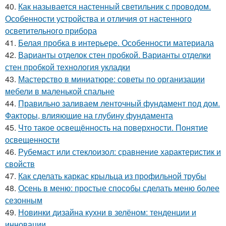
40.
Как называется настенный светильник с проводом.
Особенности устройства и отличия от настенного
осветительного прибора
41.
Белая пробка в интерьере. Особенности материала
42.
Варианты отделок стен пробкой. Варианты отделки
стен пробкой технология укладки
43.
Мастерство в миниатюре: советы по организации
мебели в маленькой спальне
44.
Правильно заливаем ленточный фундамент под дом.
Факторы, влияющие на глубину фундамента
45.
Что такое освещённость на поверхности. Понятие
освещенности
46.
Рубемаст или стеклоизол: сравнение характеристик и
свойств
47.
Как сделать каркас крыльца из профильной трубы
48.
Осень в меню: простые способы сделать меню более
сезонным
49.
Новинки дизайна кухни в зелёном: тенденции и
инновации