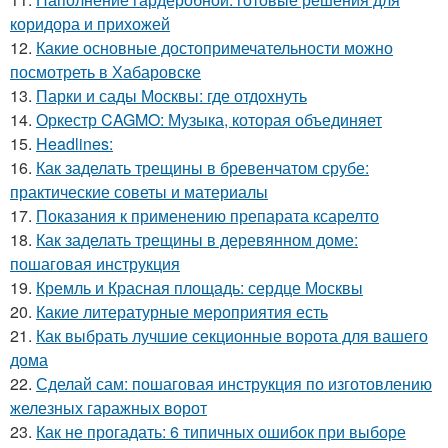
коридора и прихожей
12.
Какие основные достопримечательности можно
посмотреть в Хабаровске
13.
Парки и сады Москвы: где отдохнуть
14.
Оркестр CAGMO: Музыка, которая объединяет
15.
Headlines:
16.
Как заделать трещины в бревенчатом срубе:
практические советы и материалы
17.
Показания к применению препарата ксарелто
18.
Как заделать трещины в деревянном доме:
пошаговая инструкция
19.
Кремль и Красная площадь: сердце Москвы
20.
Какие литературные мероприятия есть
21.
Как выбрать лучшие секционные ворота для вашего
дома
22.
Сделай сам: пошаговая инструкция по изготовлению
железных гаражных ворот
23.
Как не прогадать: 6 типичных ошибок при выборе