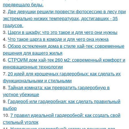
предвещало беды.
2.
Две девушки решили провести фотосессию в лесу при
экстремально низких температурах, достигавших - 35
градусов.
3.
Царги в шкафу: что это такое и для чего они нужны
4.
Что такое царга в комоде и для чего она нужна
5.
Обзор остекления дома в стиле хай-тек: современные
решения для вашего жилья
6.
СТРОИМ дом хай-тек 260 м2: современный комфорт и
инновационные технологии
7.
20 идей для крошечных гардеробных: как сделать их
функциональными и стильными
8.
Тайная комната: как превратить гардеробную в
уютное убежище
9.
Гардероб или гардеробная: как сделать правильный
выбор
10.
7 правил идеальной гардеробной: как создать свой
стильный уголок
11.
Наполнение гардеробной: готовые решения для