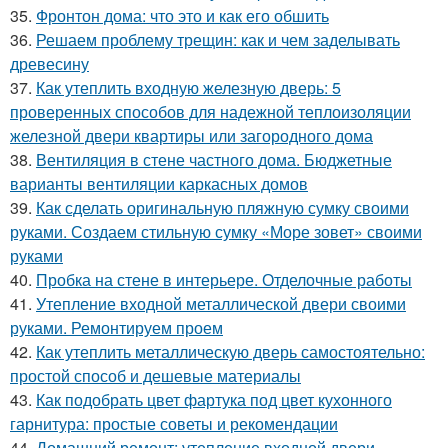
35.
Фронтон дома: что это и как его обшить
36.
Решаем проблему трещин: как и чем заделывать
древесину
37.
Как утеплить входную железную дверь: 5
проверенных способов для надежной теплоизоляции
железной двери квартиры или загородного дома
38.
Вентиляция в стене частного дома. Бюджетные
варианты вентиляции каркасных домов
39.
Как сделать оригинальную пляжную сумку своими
руками. Создаем стильную сумку «Море зовет» своими
руками
40.
Пробка на стене в интерьере. Отделочные работы
41.
Утепление входной металлической двери своими
руками. Ремонтируем проем
42.
Как утеплить металлическую дверь самостоятельно:
простой способ и дешевые материалы
43.
Как подобрать цвет фартука под цвет кухонного
гарнитура: простые советы и рекомендации
44.
Домашний ремонт: утепление входной двери