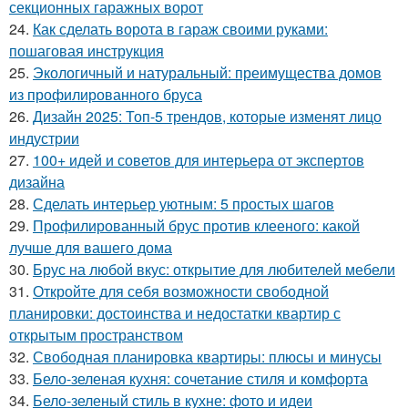
секционных гаражных ворот
24.
Как сделать ворота в гараж своими руками:
пошаговая инструкция
25.
Экологичный и натуральный: преимущества домов
из профилированного бруса
26.
Дизайн 2025: Топ-5 трендов, которые изменят лицо
индустрии
27.
100+ идей и советов для интерьера от экспертов
дизайна
28.
Сделать интерьер уютным: 5 простых шагов
29.
Профилированный брус против клееного: какой
лучше для вашего дома
30.
Брус на любой вкус: открытие для любителей мебели
31.
Откройте для себя возможности свободной
планировки: достоинства и недостатки квартир с
открытым пространством
32.
Свободная планировка квартиры: плюсы и минусы
33.
Бело-зеленая кухня: сочетание стиля и комфорта
34.
Бело-зеленый стиль в кухне: фото и идеи