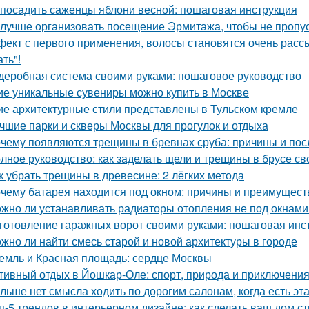
 посадить саженцы яблони весной: пошаговая инструкция
 лучше организовать посещение Эрмитажа, чтобы не пропус
ект с первого применения, волосы становятся очень рассы
ть"!
деробная система своими руками: пошаговое руководство
ие уникальные сувениры можно купить в Москве
ие архитектурные стили представлены в Тульском кремле
чшие парки и скверы Москвы для прогулок и отдыха
чему появляются трещины в бревнах сруба: причины и пос
лное руководство: как заделать щели и трещины в брусе с
к убрать трещины в древесине: 2 лёгких метода
чему батарея находится под окном: причины и преимущест
жно ли устанавливать радиаторы отопления не под окнами
готовление гаражных ворот своими руками: пошаговая инс
жно ли найти смесь старой и новой архитектуры в городе
емль и Красная площадь: сердце Москвы
тивный отдых в Йошкар-Оле: спорт, природа и приключени
льше нет смысла ходить по дорогим салонам, когда есть э
п-5 трендов в интерьерном дизайне: как сделать ваш дом 