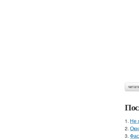
читат
Пос
1.
Не 
2.
Окн
3.
Фас