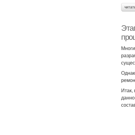
читат
Эта
про
Многи
разра
сущес
Однак
ремон
Итак,
данно
соста