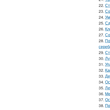
22.
Ст
23.
Со
24.
Ум
25.
Сд
26.
Кл
27.
Со
28.
По
сереб
29.
Ст
30.
Лу
31.
Уп
32.
Ка
33.
Де
34.
Ос
35.
Ле
36.
Ме
37.
Ос
38.
Пр