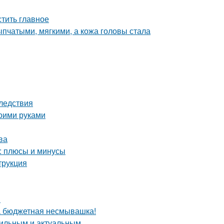
тить главное
пчатыми, мягкими, а кожа головы стала
ледствия
воими руками
ва
: плюсы и минусы
трукция
я
та бюджетная несмывашка!
стильным и актуальным