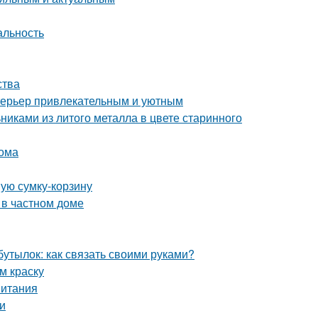
альность
ства
интерьер привлекательным и уютным
никами из литого металла в цвете старинного
дома
ную сумку-корзину
 в частном доме
бутылок: как связать своими руками?
м краску
питания
и