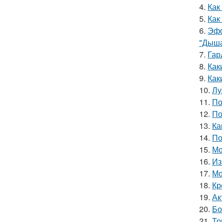
4.
Как
5.
Как
6.
Эфф
"Дыша
7.
Гар
8.
Как
9.
Как
10.
Лу
11.
По
12.
По
13.
Ка
14.
По
15.
Мо
16.
Из
17.
Мо
18.
Кр
19.
Ак
20.
Бо
21.
То