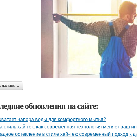
ь дальше →
ледние обновления на сайте:
хватает напора воды для комфортного мытья?
а стиль хай тек: как современная технология меняет ваш и
адное остекление в стиле хай-тек: современный подход к д