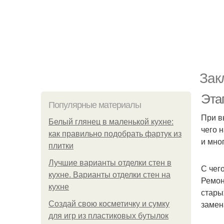
Зак
Этап
Популярные материалы
При в
Белый глянец в маленькой кухне:
чего 
как правильно подобрать фартук из
и мно
плитки
Лучшие варианты отделки стен в
С чег
кухне. Варианты отделки стен на
Ремон
кухне
стары
замен
Создай свою косметичку и сумку
для игр из пластиковых бутылок