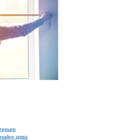
нтерьер
изайну дома