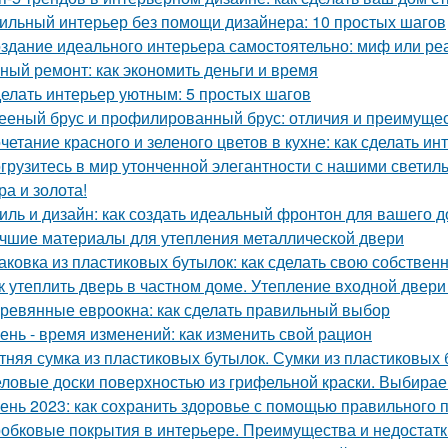
ильный интерьер без помощи дизайнера: 10 простых шагов
здание идеального интерьера самостоятельно: миф или ре
ный ремонт: как экономить деньги и время
елать интерьер уютным: 5 простых шагов
ееный брус и профилированный брус: отличия и преимуще
четание красного и зеленого цветов в кухне: как сделать 
грузитесь в мир утонченной элегантности с нашими светиль
ра и золота!
иль и дизайн: как создать идеальный фронтон для вашего 
чшие материалы для утепления металлической двери
аковка из пластиковых бутылок: как сделать свою собствен
к утеплить дверь в частном доме. Утепление входной двери
ревянные евроокна: как сделать правильный выбор
ень - время изменений: как изменить свой рацион
тняя сумка из пластиковых бутылок. Сумки из пластиковых 
ловые доски поверхностью из грифельной краски. Выбирае
ень 2023: как сохранить здоровье с помощью правильного 
обковые покрытия в интерьере. Преимущества и недостатк