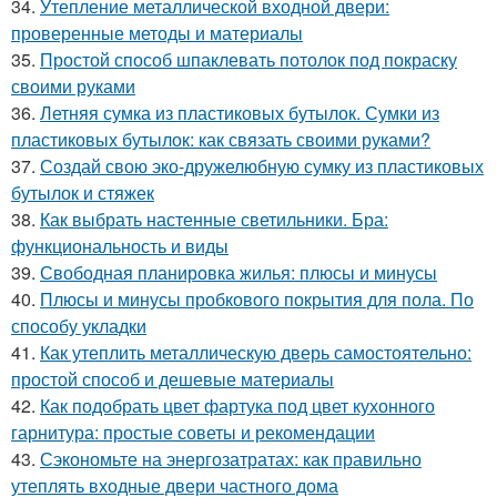
34.
Утепление металлической входной двери:
проверенные методы и материалы
35.
Простой способ шпаклевать потолок под покраску
своими руками
36.
Летняя сумка из пластиковых бутылок. Сумки из
пластиковых бутылок: как связать своими руками?
37.
Создай свою эко-дружелюбную сумку из пластиковых
бутылок и стяжек
38.
Как выбрать настенные светильники. Бра:
функциональность и виды
39.
Свободная планировка жилья: плюсы и минусы
40.
Плюсы и минусы пробкового покрытия для пола. По
способу укладки
41.
Как утеплить металлическую дверь самостоятельно:
простой способ и дешевые материалы
42.
Как подобрать цвет фартука под цвет кухонного
гарнитура: простые советы и рекомендации
43.
Сэкономьте на энергозатратах: как правильно
утеплять входные двери частного дома