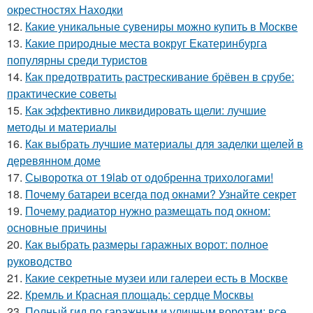
окрестностях Находки
12.
Какие уникальные сувениры можно купить в Москве
13.
Какие природные места вокруг Екатеринбурга
популярны среди туристов
14.
Как предотвратить растрескивание брёвен в срубе:
практические советы
15.
Как эффективно ликвидировать щели: лучшие
методы и материалы
16.
Как выбрать лучшие материалы для заделки щелей в
деревянном доме
17.
Сыворотка от 19lab от одобренна трихологами!
18.
Почему батареи всегда под окнами? Узнайте секрет
19.
Почему радиатор нужно размещать под окном:
основные причины
20.
Как выбрать размеры гаражных ворот: полное
руководство
21.
Какие секретные музеи или галереи есть в Москве
22.
Кремль и Красная площадь: сердце Москвы
23.
Полный гид по гаражным и уличным воротам: все