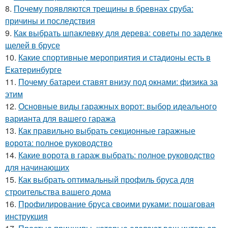
8.
Почему появляются трещины в бревнах сруба:
причины и последствия
9.
Как выбрать шпаклевку для дерева: советы по заделке
щелей в брусе
10.
Какие спортивные мероприятия и стадионы есть в
Екатеринбурге
11.
Почему батареи ставят внизу под окнами: физика за
этим
12.
Основные виды гаражных ворот: выбор идеального
варианта для вашего гаража
13.
Как правильно выбрать секционные гаражные
ворота: полное руководство
14.
Какие ворота в гараж выбрать: полное руководство
для начинающих
15.
Как выбрать оптимальный профиль бруса для
строительства вашего дома
16.
Профилирование бруса своими руками: пошаговая
инструкция