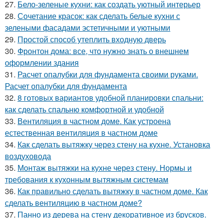
27.
Бело-зеленые кухни: как создать уютный интерьер
28.
Сочетание красок: как сделать белые кухни с
зелеными фасадами эстетичными и уютными
29.
Простой способ утеплить входную дверь
30.
Фронтон дома: все, что нужно знать о внешнем
оформлении здания
31.
Расчет опалубки для фундамента своими руками.
Расчет опалубки для фундамента
32.
8 готовых вариантов удобной планировки спальни:
как сделать спальню комфортной и удобной
33.
Вентиляция в частном доме. Как устроена
естественная вентиляция в частном доме
34.
Как сделать вытяжку через стену на кухне. Установка
воздуховода
35.
Монтаж вытяжки на кухне через стену. Нормы и
требования к кухонным вытяжным системам
36.
Как правильно сделать вытяжку в частном доме. Как
сделать вентиляцию в частном доме?
37.
Панно из дерева на стену декоративное из брусков.