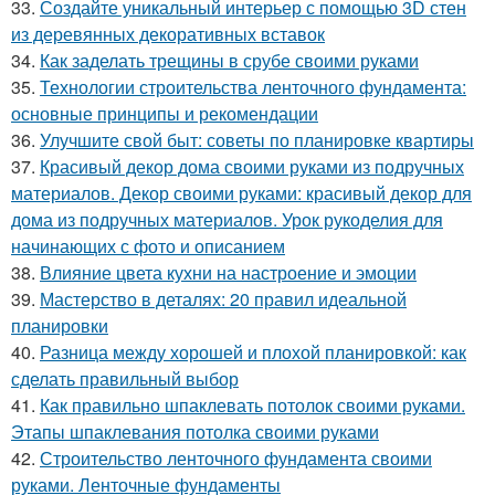
33.
Создайте уникальный интерьер с помощью 3D стен
из деревянных декоративных вставок
34.
Как заделать трещины в срубе своими руками
35.
Технологии строительства ленточного фундамента:
основные принципы и рекомендации
36.
Улучшите свой быт: советы по планировке квартиры
37.
Красивый декор дома своими руками из подручных
материалов. Декор своими руками: красивый декор для
дома из подручных материалов. Урок рукоделия для
начинающих с фото и описанием
38.
Влияние цвета кухни на настроение и эмоции
39.
Мастерство в деталях: 20 правил идеальной
планировки
40.
Разница между хорошей и плохой планировкой: как
сделать правильный выбор
41.
Как правильно шпаклевать потолок своими руками.
Этапы шпаклевания потолка своими руками
42.
Строительство ленточного фундамента своими
руками. Ленточные фундаменты