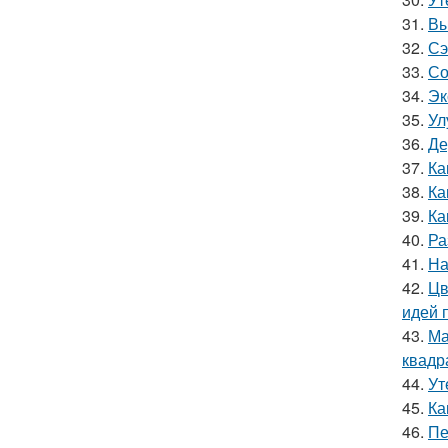
31.
Вы
32.
Сэ
33.
Со
34.
Эк
35.
Ул
36.
Де
37.
Ка
38.
Ка
39.
Ка
40.
Ра
41.
На
42.
Цв
идей 
43.
Ма
квадр
44.
Ут
45.
Ка
46.
Пе