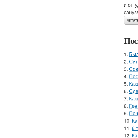
и отт
санузл
читат
Пос
1.
Был
2.
Сит
3.
Сов
4.
Пос
5.
Как
6.
Сде
7.
Как
8.
Где
9.
Поч
10.
Ка
11.
6 
12.
Ка