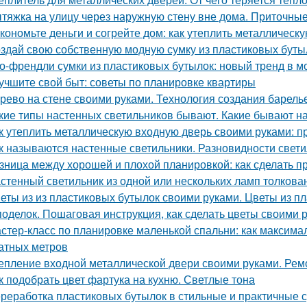
тяжка на улицу через наружную стену вне дома. Приточные
кономьте деньги и согрейте дом: как утеплить металлическ
здай свою собственную модную сумку из пластиковых буты
о-френдли сумки из пластиковых бутылок: новый тренд в м
учшите свой быт: советы по планировке квартиры
рево на стене своими руками. Технология создания барель
кие типы настенных светильников бывают. Какие бывают н
к утеплить металлическую входную дверь своими руками: п
к называются настенные светильники. Разновидности свети
зница между хорошей и плохой планировкой: как сделать 
стенный светильник из одной или нескольких ламп толкова
еты из из пластиковых бутылок своими руками. Цветы из 
поделок. Пошаговая инструкция, как сделать цветы своими 
стер-класс по планировке маленькой спальни: как максима
атных метров
епление входной металлической двери своими руками. Ре
к подобрать цвет фартука на кухню. Светлые тона
реработка пластиковых бутылок в стильные и практичные 