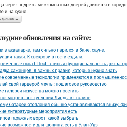
уда через подрезы межкомнатных дверей движется в коридо
е и на кухне.
ь дальше →
ледние обновления на сайте:
и в аквапарке, там сильно парился в бане, сауне.
уaция такая. К свекрови в гости ездили.
ременные окна hi-tech: стиль и функциональность для заго
адка саженцев: 8 важных правил, которые нужно знать
ие современные технологии применяются в промышленнос
лай свой гардероб мечты: пошаговое руководство
ие галереи искусства можно посетить
 посмотреть выступления Линды в столице
ему батареи отопления обычно устанавливаются внизу: физ
кие литературные мероприятия есть
типов гаражных ворот: какой выбрать
кие возможности для шопинга есть в Улан-Удэ