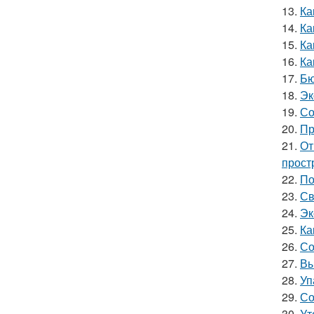
13.
Ка
14.
Ка
15.
Ка
16.
Ка
17.
Бю
18.
Эк
19.
Со
20.
Пр
21.
От
прост
22.
По
23.
Св
24.
Эк
25.
Ка
26.
Со
27.
Вы
28.
Уп
29.
Со
30.
Ут