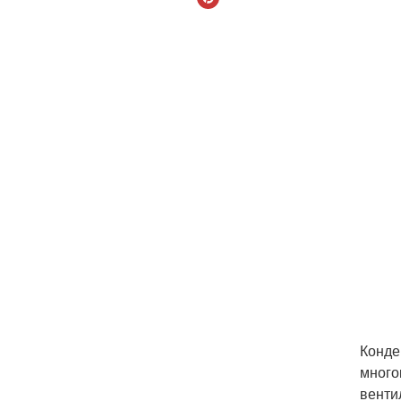
Конде
много
венти