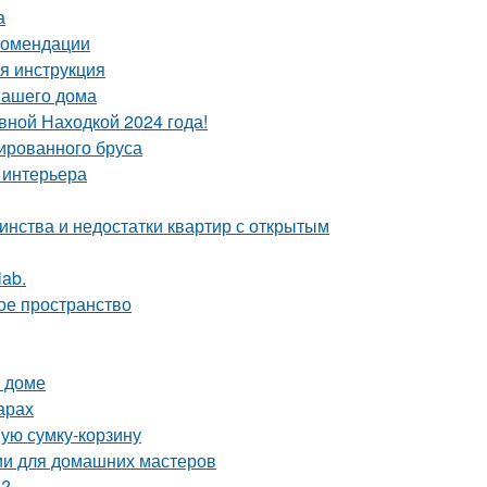
а
екомендации
я инструкция
вашего дома
вной Находкой 2024 года!
ированного бруса
 интерьера
инства и недостатки квартир с открытым
lab.
ое пространство
м доме
арах
ную сумку-корзину
ции для домашних мастеров
о?