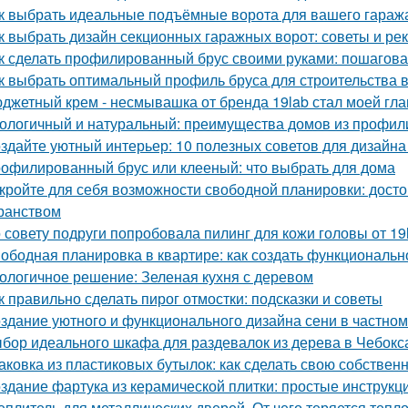
к выбрать идеальные подъёмные ворота для вашего гараж
к выбрать дизайн секционных гаражных ворот: советы и р
к сделать профилированный брус своими руками: пошагова
к выбрать оптимальный профиль бруса для строительства 
джетный крем - несмывашка от бренда 19lab стал моей гла
ологичный и натуральный: преимущества домов из профил
здайте уютный интерьер: 10 полезных советов для дизайна
офилированный брус или клееный: что выбрать для дома
кройте для себя возможности свободной планировки: досто
ранством
 совету подруги попробовала пилинг для кожи головы от 19
ободная планировка в квартире: как создать функциональн
ологичное решение: Зеленая кухня с деревом
к правильно сделать пирог отмостки: подсказки и советы
здание уютного и функционального дизайна сени в частно
бор идеального шкафа для раздевалок из дерева в Чебокс
аковка из пластиковых бутылок: как сделать свою собствен
здание фартука из керамической плитки: простые инструк
еплитель для металлических дверей. От чего теряется тепл