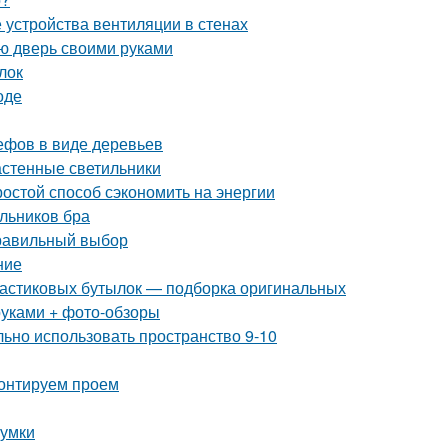
 устройства вентиляции в стенах
ую дверь своими руками
лок
оде
ефов в виде деревьев
астенные светильники
ростой способ сэкономить на энергии
льников бра
правильный выбор
ние
пластиковых бутылок — подборка оригинальных
руками + фото-обзоры
льно использовать пространство 9-10
монтируем проем
сумки