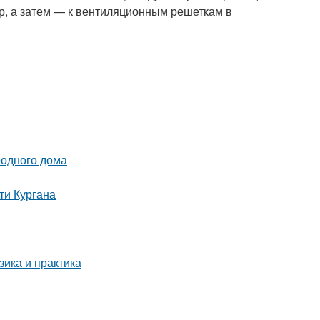
р, а затем — к вентиляционным решеткам в
родного дома
ти Кургана
ика и практика