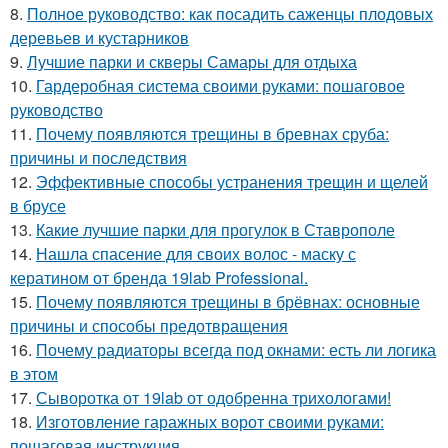
8.
Полное руководство: как посадить саженцы плодовых
деревьев и кустарников
9.
Лучшие парки и скверы Самары для отдыха
10.
Гардеробная система своими руками: пошаговое
руководство
11.
Почему появляются трещины в бревнах сруба:
причины и последствия
12.
Эффективные способы устранения трещин и щелей
в брусе
13.
Какие лучшие парки для прогулок в Ставрополе
14.
Нашла спасение для своих волос - маску с
кератином от бренда 19lab Professional.
15.
Почему появляются трещины в брёвнах: основные
причины и способы предотвращения
16.
Почему радиаторы всегда под окнами: есть ли логика
в этом
17.
Сыворотка от 19lab от одобренна трихологами!
18.
Изготовление гаражных ворот своими руками:
пошаговая инструкция