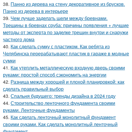
38.
Панно из дерева на стену декоративное из брусков.
Панно из дерева в интерьере
39.
Чем лучше заделать щели между бревнами.
Трещины в бревнах сруба: причины появления + лучшие
методы от эксперта по заделке трещин внутри и снаружи
частного дома
40.
Как сделать сумку с пластиком. Как ребята из
Челябинска перерабатывают пластик в гараже в модные
сумки
41.
Как утеплить металлическую входную дверь своими
руками: простой способ сэкономить на энергии
42.
Разница между хорошей и плохой планировкой: как
сделать правильный выбор
43.
Спальня будущего: тренды дизайна в 2024 году
44.
Строительство ленточного фундамента своими
руками. Ленточные фундаменты
45.
Как сделать ленточный монолитный фундамент
своими руками. Как сделать монолитный ленточный
фундамент