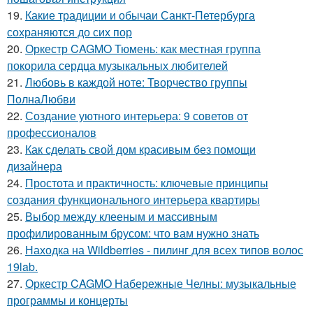
19.
Какие традиции и обычаи Санкт-Петербурга
сохраняются до сих пор
20.
Оркестр CAGMO Тюмень: как местная группа
покорила сердца музыкальных любителей
21.
Любовь в каждой ноте: Творчество группы
ПолнаЛюбви
22.
Создание уютного интерьера: 9 советов от
профессионалов
23.
Как сделать свой дом красивым без помощи
дизайнера
24.
Простота и практичность: ключевые принципы
создания функционального интерьера квартиры
25.
Выбор между клееным и массивным
профилированным брусом: что вам нужно знать
26.
Находка на Wildberries - пилинг для всех типов волос
19lab.
27.
Оркестр CAGMO Набережные Челны: музыкальные
программы и концерты