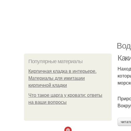
Вод
Как
Популярные материалы
Наход
Кирпичная кладка в интерьере.
котор
Материалы для имитации
морск
кирпичной кладки
Что такое царга у кровати: ответы
Приро
на ваши вопросы
Вокру
читат