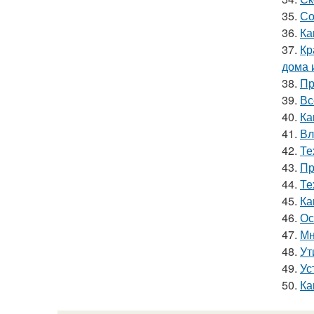
35.
Со
36.
Ка
37.
Кр
дома 
38.
Пр
39.
Вс
40.
Ка
41.
Вл
42.
Те
43.
Пр
44.
Те
45.
Ка
46.
Ос
47.
Мн
48.
Ут
49.
Ус
50.
Ка