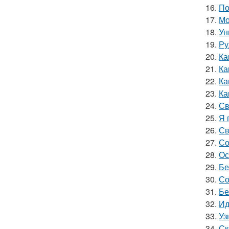
16.
По
17.
Мо
18.
Ун
19.
Ру
20.
Ка
21.
Ка
22.
Ка
23.
Ка
24.
Св
25.
Я 
26.
Св
27.
Со
28.
Ос
29.
Бе
30.
Со
31.
Бе
32.
Ид
33.
Уз
34.
Ск