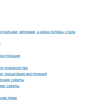
пчатыми, мягкими, а кожа головы стала
й
 инструкция
ое руководство
и: пошаговая инструкция
ческие советы
кие советы
нном доме