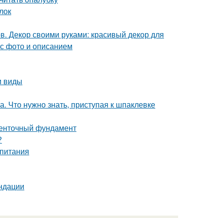
лок
в. Декор своими руками: красивый декор для
 с фото и описанием
и виды
. Что нужно знать, приступая к шпаклевке
ленточный фундамент
?
 питания
ндации