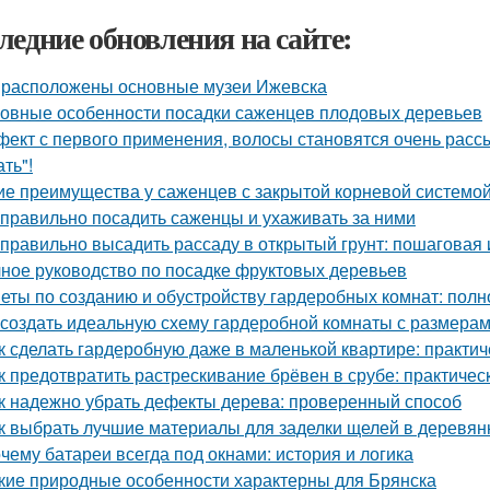
ледние обновления на сайте:
 расположены основные музеи Ижевска
овные особенности посадки саженцев плодовых деревьев
ект с первого применения, волосы становятся очень рассы
ть"!
ие преимущества у саженцев с закрытой корневой системо
 правильно посадить саженцы и ухаживать за ними
 правильно высадить рассаду в открытый грунт: пошаговая
ное руководство по посадке фруктовых деревьев
еты по созданию и обустройству гардеробных комнат: полн
 создать идеальную схему гардеробной комнаты с размерам
к сделать гардеробную даже в маленькой квартире: практи
к предотвратить растрескивание брёвен в срубе: практичес
к надежно убрать дефекты дерева: проверенный способ
к выбрать лучшие материалы для заделки щелей в деревя
чему батареи всегда под окнами: история и логика
кие природные особенности характерны для Брянска