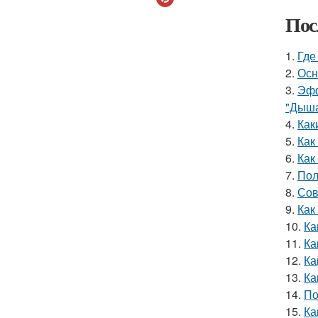
Пос
1.
Где
2.
Осн
3.
Эфф
"Дыша
4.
Как
5.
Как
6.
Как
7.
Пол
8.
Сов
9.
Как
10.
Ка
11.
Ка
12.
Ка
13.
Ка
14.
По
15.
Ка