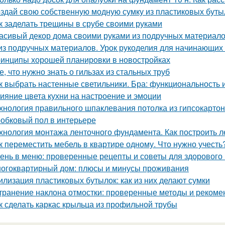
здай свою собственную модную сумку из пластиковых буты
к заделать трещины в срубе своими руками
асивый декор дома своими руками из подручных материало
из подручных материалов. Урок рукоделия для начинающих
инципы хорошей планировки в новостройках
е, что нужно знать о гильзах из стальных труб
к выбрать настенные светильники. Бра: функциональность 
ияние цвета кухни на настроение и эмоции
хнология правильного шпаклевания потолка из гипсокартона
обковый пол в интерьере
хнология монтажа ленточного фундамента. Как построить 
к переместить мебель в квартире одному. Что нужно учесть
ень в меню: проверенные рецепты и советы для здорового
огоквартирный дом: плюсы и минусы проживания
илизация пластиковых бутылок: как из них делают сумки
транение наклона отмостки: проверенные методы и рекоме
к сделать каркас крыльца из профильной трубы