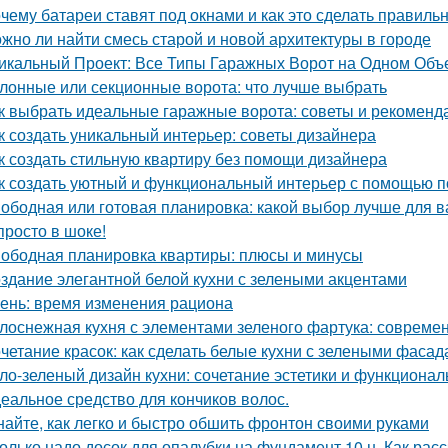
чему батареи ставят под окнами и как это сделать правиль
жно ли найти смесь старой и новой архитектуры в городе
икальный Проект: Все Типы Гаражных Ворот на Одном Объ
лонные или секционные ворота: что лучше выбрать
к выбрать идеальные гаражные ворота: советы и рекоменд
к создать уникальный интерьер: советы дизайнера
к создать стильную квартиру без помощи дизайнера
к создать уютный и функциональный интерьер с помощью п
ободная или готовая планировка: какой выбор лучше для 
просто в шоке!
ободная планировка квартиры: плюсы и минусы
здание элегантной белой кухни с зелеными акцентами
ень: время изменения рациона
лоснежная кухня с элементами зеленого фартука: совреме
четание красок: как сделать белые кухни с зелеными фаса
ло-зеленый дизайн кухни: сочетание эстетики и функционал
еальное средство для кончиков волос.
найте, как легко и быстро обшить фронтон своими руками
олько надо досок для опалубки на фундамент 10 н. Как рас