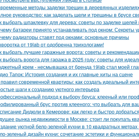
временные методы заделки трещин в деревянных изделиях:
лное руководство: как заделать щели и трещины в брусе с
к выбрать шпаклевку для дерева: советы по заделке щелей 
чему батареи принято устанавливать под окном: Секреты 
чему радиаторы ставят под окнами: основные причины
воротка от 19lab от одобренна трихологами!
к выбрать лучшие гаражные ворота: советы и рекомендаци
к выбрать ворота для гаража в 2025 году: советы для идеа
джетный крем - несмывашка от бренда 19lab стал моей гла
дио Тапок: История создания и их главные хиты на сцене
 правил современной квартиры: как создать идеальный инт
остые шаги к созданию уютного интерьера
офессиональный подход к выбору бруса: клееный или пр
офилированный брус против клееного: что выбрать для ва
списание Дидюли в Кемерове: как легко и быстро добраться
дущее рынка недвижимости в Москве: стоит ли покупать ква
здание уютной бело-зеленой кухни в 10 квадратных метрах
ло-зеленый дизайн кухни: сочетание эстетики и функционал