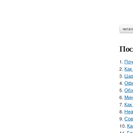
читат
Пос
1.
Поч
2.
Как
3.
Цар
4.
Офо
5.
Обз
6.
Мин
7.
Как
8.
Hea
9.
Сов
10.
Ка
11.
Гд