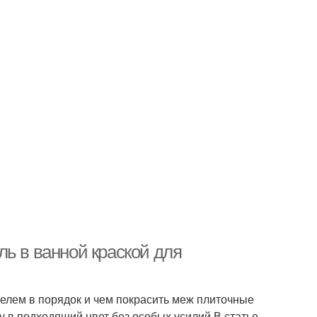
ь в ванной краской для
фелем в порядок и чем покрасить меж плиточные
у в подходящий цвет без особых усилий.В статье