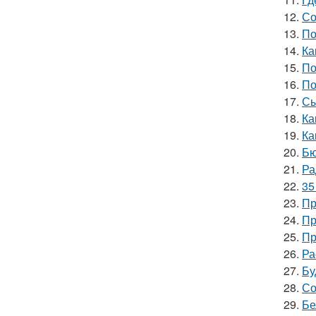
12.
Со
13.
По
14.
Ка
15.
По
16.
По
17.
Сы
18.
Ка
19.
Ка
20.
Бю
21.
Ра
22.
35
23.
Пр
24.
Пр
25.
Пр
26.
Ра
27.
Бу
28.
Со
29.
Бе