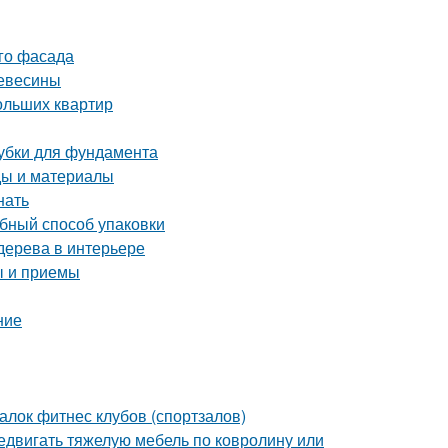
ого фасада
ревесины
ольших квартир
лубки для фундамента
ды и материалы
нать
обный способ упаковки
 дерева в интерьере
ы и приемы
ние
лок фитнес клубов (спортзалов)
редвигать тяжелую мебель по ковролину или