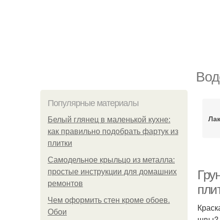
Вод
Популярные материалы
Лак
Белый глянец в маленькой кухне:
как правильно подобрать фартук из
плитки
Самодельное крыльцо из металла:
простые инструкции для домашних
Гру
ремонтов
пли
Чем оформить стен кроме обоев.
Краск
Обои
швы? 