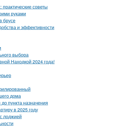
 практические советы
воими руками
в брусе
удобства и эффективности
и
льного выбора
вной Находкой 2024 года!
ерьер
офилированный
шего дома
 до пункта назначения
ртиру в 2025 году
 с лоджией
ьности