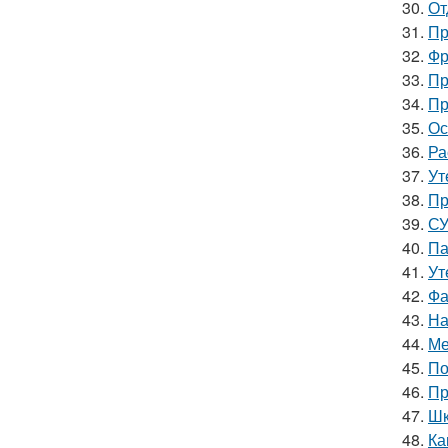
30.
От
31.
Пр
32.
Фр
33.
Пр
34.
Пр
35.
Ос
36.
Ра
37.
Ут
38.
Пр
39.
СУ
40.
Па
41.
Ут
42.
Фа
43.
На
44.
Ме
45.
По
46.
Пр
47.
Шк
48.
Ка