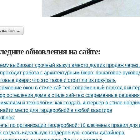
ь дальше →
ледние обновления на сайте:
ему выбирают срочный выкуп вместо долгих продаж через 
 проходит работа с архитектурным бюро: пошаговое руково
говые двери: что это такое и стоит ли их покупать
рмление окон в стиле хай тек: современный подход к инте
ор остекления дома в стиле хай-тек: современные решения
имализм и технологии: как создать интерьер в стиле нордич
 найти место для гардеробной в любой квартире
dlines:
еты по организации гардеробной: 10 ключевых правил для 
к создать идеальную гардеробную: советы дизайнера
е посмотреть выступления Линды в столице