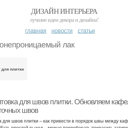
ДИЗАЙН ИНТЕРЬЕРА
лучшие идеи декора и дизайна!
главная
новости
статьи
онепроницаемый лак
 для плитки
нтовка для швов плитки. Обновляем кафел
точных швов
а для швов плитки – как привести в порядок швы между ка
Есть простой выход – можно попробовать покрасить затирк