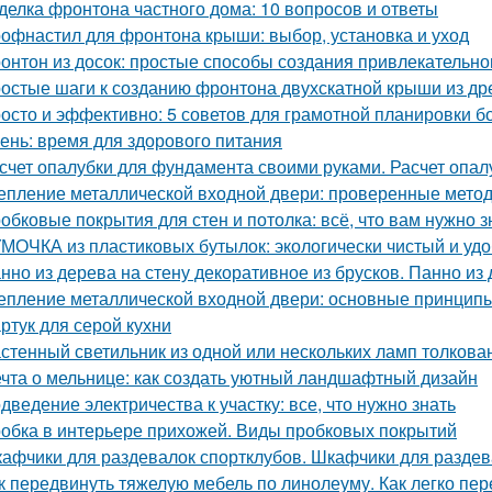
делка фронтона частного дома: 10 вопросов и ответы
офнастил для фронтона крыши: выбор, установка и уход
онтон из досок: простые способы создания привлекательн
остые шаги к созданию фронтона двухскатной крыши из д
осто и эффективно: 5 советов для грамотной планировки б
ень: время для здорового питания
счет опалубки для фундамента своими руками. Расчет опа
епление металлической входной двери: проверенные мето
обковые покрытия для стен и потолка: всё, что вам нужно з
МОЧКА из пластиковых бутылок: экологически чистый и уд
нно из дерева на стену декоративное из брусков. Панно из
епление металлической входной двери: основные принцип
ртук для серой кухни
стенный светильник из одной или нескольких ламп толкова
чта о мельнице: как создать уютный ландшафтный дизайн
дведение электричества к участку: все, что нужно знать
обка в интерьере прихожей. Виды пробковых покрытий
афчики для раздевалок спортклубов. Шкафчики для раздева
к передвинуть тяжелую мебель по линолеуму. Как легко пе