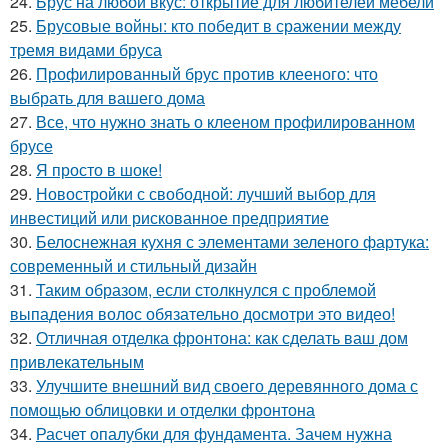
24.
Брус на любой вкус: открытие для любителей мебели
25.
Брусовые войны: кто победит в сражении между
тремя видами бруса
26.
Профилированный брус против клееного: что
выбрать для вашего дома
27.
Все, что нужно знать о клееном профилированном
брусе
28.
Я просто в шоке!
29.
Новостройки с свободной: лучший выбор для
инвестиций или рискованное предприятие
30.
Белоснежная кухня с элементами зеленого фартука:
современный и стильный дизайн
31.
Таким образом, если столкнулся с проблемой
выпадения волос обязательно досмотри это видео!
32.
Отличная отделка фронтона: как сделать ваш дом
привлекательным
33.
Улучшите внешний вид своего деревянного дома с
помощью облицовки и отделки фронтона
34.
Расчет опалубки для фундамента. Зачем нужна