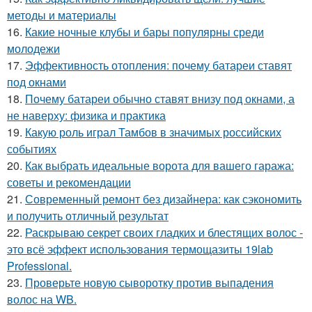
методы и материалы
16.
Какие ночные клубы и бары популярны среди
молодежи
17.
Эффективность отопления: почему батареи ставят
под окнами
18.
Почему батареи обычно ставят внизу под окнами, а
не наверху: физика и практика
19.
Какую роль играл Тамбов в значимых российских
событиях
20.
Как выбрать идеальные ворота для вашего гаража:
советы и рекомендации
21.
Современный ремонт без дизайнера: как сэкономить
и получить отличный результат
22.
Раскрываю секрет своих гладких и блестящих волос -
это всё эффект использования термощазиты 19lab
Professional.
23.
Проверьте новую сыворотку против выпадения
волос на WB.