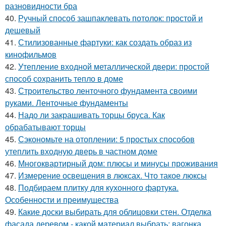
разновидности бра
40.
Ручный способ зашпаклевать потолок: простой и
дешевый
41.
Стилизованные фартуки: как создать образ из
кинофильмов
42.
Утепление входной металлической двери: простой
способ сохранить тепло в доме
43.
Строительство ленточного фундамента своими
руками. Ленточные фундаменты
44.
Надо ли закрашивать торцы бруса. Как
обрабатывают торцы
45.
Сэкономьте на отоплении: 5 простых способов
утеплить входную дверь в частном доме
46.
Многоквартирный дом: плюсы и минусы проживания
47.
Измерение освещения в люксах. Что такое люксы
48.
Подбираем плитку для кухонного фартука.
Особенности и преимущества
49.
Какие доски выбирать для облицовки стен. Отделка
фасада деревом - какой материал выбрать: вагонка,