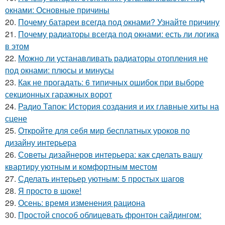
окнами: Основные причины
20.
Почему батареи всегда под окнами? Узнайте причину
21.
Почему радиаторы всегда под окнами: есть ли логика
в этом
22.
Можно ли устанавливать радиаторы отопления не
под окнами: плюсы и минусы
23.
Как не прогадать: 6 типичных ошибок при выборе
секционных гаражных ворот
24.
Радио Тапок: История создания и их главные хиты на
сцене
25.
Откройте для себя мир бесплатных уроков по
дизайну интерьера
26.
Советы дизайнеров интерьера: как сделать вашу
квартиру уютным и комфортным местом
27.
Сделать интерьер уютным: 5 простых шагов
28.
Я просто в шоке!
29.
Осень: время изменения рациона
30.
Простой способ облицевать фронтон сайдингом: