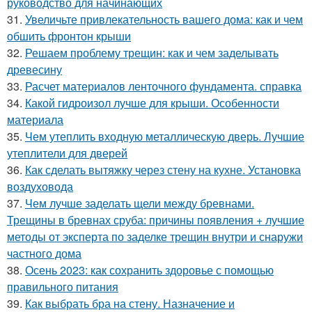
руководство для начинающих
31.
Увеличьте привлекательность вашего дома: как и чем
обшить фронтон крыши
32.
Решаем проблему трещин: как и чем заделывать
древесину
33.
Расчет материалов ленточного фундамента. справка
34.
Какой гидроизол лучше для крыши. Особенности
материала
35.
Чем утеплить входную металлическую дверь. Лучшие
утеплители для дверей
36.
Как сделать вытяжку через стену на кухне. Установка
воздуховода
37.
Чем лучше заделать щели между бревнами.
Трещины в бревнах сруба: причины появления + лучшие
методы от эксперта по заделке трещин внутри и снаружи
частного дома
38.
Осень 2023: как сохранить здоровье с помощью
правильного питания
39.
Как выбрать бра на стену. Назначение и