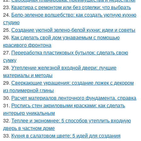
23.
Квартира с ремонтом или без отделки: что выбрать
24.
Бело-зеленое волшебство: как создать уютную кухню
студию
25.
Создание уютной зелено-белой кухни: идеи и советы
26.
Как сделать свой дом узнаваемым с помощью
красивого фронтона
27.
Переработка пластиковых бутылок: сделать свою
сумку
28.
Утепление железной входной двери: лучшие
материалы и методы
29.
Сверкающие украшения: создание ложек с декором
из полимерной глины
30.
Расчет материалов ленточного фундамента. справка
31.
Роспись стен акриловыми красками: как сделать
интерьер уникальным
32.
Теплее и экономнее: 5 способов утеплить входную
дверь в частном доме
33.
Кухня в салатовом цвете: 5 идей для создания