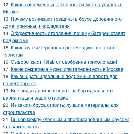
12.
Какие современные арт-проекты можно увидеть в
Москве
13.
Почему возникают трещины в брусе деревянного
дома: причины и последствия
14.
Эффективность отопления: почему батареи ставят
под окнами
15.
Какие музеи Череповца рекомендуют посетить
туристам
16.
Сыворотка от 19lab от одобренна трихологами!
17.
Какие секретные музеи или галереи есть в Москве
18.
Как выбрать идеальные подъёмные ворота для
вашего гаража
19.
Все виды гаражных ворот: выбор идеального
варианта для вашего гаража
20.
Из какого бруса строить: лучшие материалы для
строительства
21.
Выбор между клееным и профилированным брусом:
что важно знать
22.
Свободная планировка: преимущества и недостатки