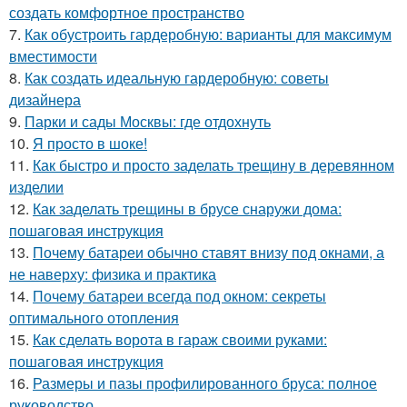
создать комфортное пространство
7.
Как обустроить гардеробную: варианты для максимум
вместимости
8.
Как создать идеальную гардеробную: советы
дизайнера
9.
Парки и сады Москвы: где отдохнуть
10.
Я просто в шоке!
11.
Как быстро и просто заделать трещину в деревянном
изделии
12.
Как заделать трещины в брусе снаружи дома:
пошаговая инструкция
13.
Почему батареи обычно ставят внизу под окнами, а
не наверху: физика и практика
14.
Почему батареи всегда под окном: секреты
оптимального отопления
15.
Как сделать ворота в гараж своими руками:
пошаговая инструкция
16.
Размеры и пазы профилированного бруса: полное
руководство