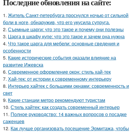
Последние обновления на сайте:
1.
Житель Санкт-петербурга проснулся ночью от сильной
боли в ноге, обнаружив, что его укусила супруга.
2.
Съемные царги: что это такое и почему они полезны
3.
Царга в шкафу купе: что это такое и зачем она нужна
4.
Что такое царга для мебели: основные сведения и
особенности
5.
Какие исторические события оказали влияние на
развитие Ижевска
6.
Современное оформление окон: стиль хай-тек
7.
Хай-тек: от истории к современному интерьеру
8.
Интерьер хайтек с большими окнами: современность и
свет
9.
Какие станции метро рекомендуют туристам
10.
Стиль хайтек: как создать современный интерьер
11.
Полное руководство: 14 важных вопросов о посадке
саженцев
12.
Как лучше организовать посещение Эрмитажа, чтобы