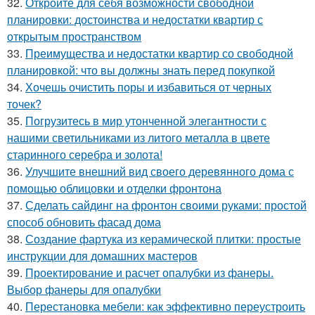
32.
Откройте для себя возможности свободной
планировки: достоинства и недостатки квартир с
открытым пространством
33.
Преимущества и недостатки квартир со свободной
планировкой: что вы должны знать перед покупкой
34.
Хочешь очистить поры и избавиться от черных
точек?
35.
Погрузитесь в мир утонченной элегантности с
нашими светильниками из литого металла в цвете
старинного серебра и золота!
36.
Улучшите внешний вид своего деревянного дома с
помощью облицовки и отделки фронтона
37.
Сделать сайдинг на фронтон своими руками: простой
способ обновить фасад дома
38.
Создание фартука из керамической плитки: простые
инструкции для домашних мастеров
39.
Проектирование и расчет опалубки из фанеры.
Выбор фанеры для опалубки
40.
Перестановка мебели: как эффективно переустроить