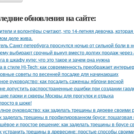
ледние обновления на сайте:
ители и волонтёры считают, что 14-летняя девочка, которая
мом деле жива.
ель Санкт-петербурга проснулся ночью от сильной боли в но
ему выбирают срочный выкуп вместо долгих продаж через 
га в шкафу купе: что это такое и зачем она нужна
а в стиле Hi-Tech: как современность преображает интерье
овные советы по весенней посадке для начинающих
ное руководство: как посадить саженцы яблони весной
 не допустить распространенные ошибки при создании гар
шие парки и скверы Москвы для прогулок и отдыха
просто в шоке!
лное руководство: как заделать трещины в дереве своими 
к заделать трещины в профилированном брусе: пошаговая 
шёвое и простое решение: как заделать трещины в брусе с
к устранить трещины в древесине: простые способы своим