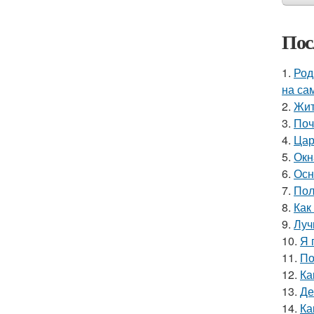
Пос
1.
Род
на са
2.
Жит
3.
Поч
4.
Цар
5.
Окн
6.
Осн
7.
Пол
8.
Как
9.
Луч
10.
Я 
11.
По
12.
Ка
13.
Де
14.
Ка