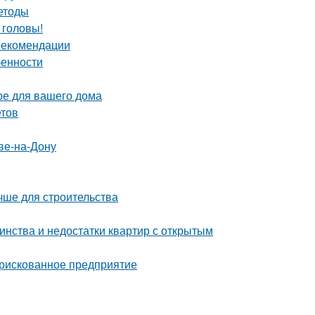
етоды
 головы!
 рекомендации
бенности
ре для вашего дома
етов
ве-на-Дону
чше для строительства
инства и недостатки квартир с открытым
 рискованное предприятие