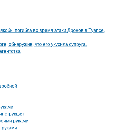
 якобы погибла во время атаки Дронов в Туапсе,
ге, обнаружив, что его укусила супруга.
агентства
р
деробной
руками
инструкция
воими руками
и руками