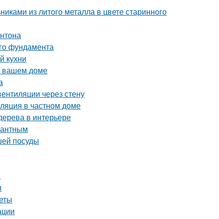
никами из литого металла в цвете старинного
онтона
ого фундамента
й кухни
в вашем доме
а
вентиляции через стену
иляция в частном доме
 дерева в интерьере
егантным
шей посуды
а
м
веты
ации