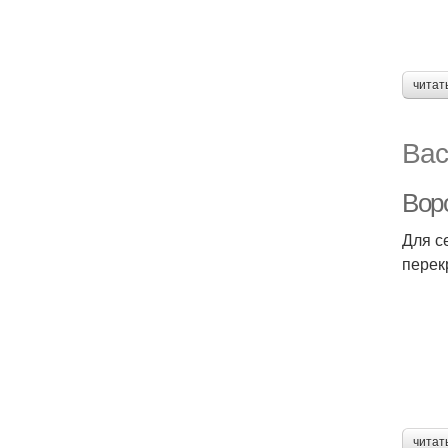
читат
Вас
Вор
Для с
перек
читат