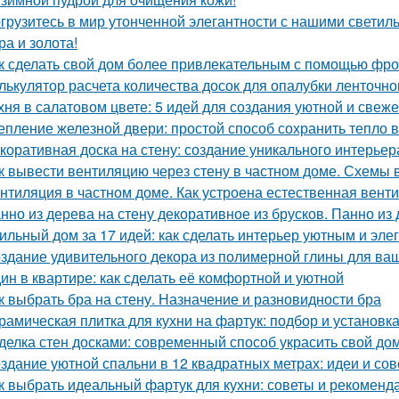
грузитесь в мир утонченной элегантности с нашими светиль
ра и золота!
к сделать свой дом более привлекательным с помощью фр
лькулятор расчета количества досок для опалубки ленточн
хня в салатовом цвете: 5 идей для создания уютной и свеже
епление железной двери: простой способ сохранить тепло 
коративная доска на стену: создание уникального интерьер
к вывести вентиляцию через стену в частном доме. Схемы 
нтиляция в частном доме. Как устроена естественная вент
нно из дерева на стену декоративное из брусков. Панно из
ильный дом за 17 идей: как сделать интерьер уютным и эл
здание удивительного декора из полимерной глины для ва
ин в квартире: как сделать её комфортной и уютной
к выбрать бра на стену. Назначение и разновидности бра
рамическая плитка для кухни на фартук: подбор и установк
делка стен досками: современный способ украсить свой до
здание уютной спальни в 12 квадратных метрах: идеи и со
к выбрать идеальный фартук для кухни: советы и рекоменд