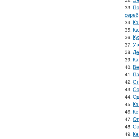
33.
По
сереб
34.
Ка
35.
Ка
36.
Ку
37.
Ут
38.
Де
39.
Ка
40.
Ве
41.
Па
42.
Ст
43.
Со
44.
Од
45.
Ка
46.
Ке
47.
От
48.
Со
49.
Ка