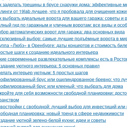
к заделать трещины в брусе снаружи дома: эффективные м
линги от 19lab лучшее, что я пробовала для очищения кожи
к выбрать идеальные ворота для вашего гаража: советы и
лный гид по гаражным и уличным воротам: все виды и осо
бор автоматических ворот для гаража: два основных вида
склюзивный выбор: самые лучшие подъёмные ворота в ми
уппа «Любэ» в Оренбурге: даты концертов и стоимость бил
остые шаги к созданию идеального интерьера
кие современные развлекательные комплексы есть в Росто
здание уютного интерьера: 5 основных правил
елать интерьер уютным: 5 простых шагов
офилированный брус или оцилиндрованное бревно: что лу
офилированный брус или клееный: что выбрать для дома
кройте для себя возможности свободной планировки: досто
ранством
востройки с свободной: лучший выбор для инвестиций или
ободная планировка: новый тренд в сфере недвижимости
здание уютной зелено-белой кухни: идеи и советы
зимной пудрой для очищения кожи!