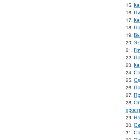
15.
Ка
16.
Пи
17.
Ка
18.
По
19.
Вы
20.
Эк
21.
Гр
22.
Пр
23.
Ка
24.
Со
25.
Сд
26.
Пр
27.
Пр
28.
От
прост
29.
Но
30.
Св
31.
Со
32.
Эн